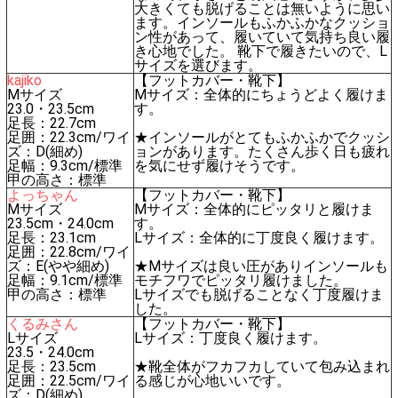
大きくても脱げることは無いように思い
ます。インソールもふかふかなクッショ
ン性があって、履いていて気持ち良い履
き心地でした。 靴下で履きたいので、L
サイズを選びます。
kajiko
【フットカバー・靴下】
Mサイズ
Mサイズ：全体的にちょうどよく履けま
23.0・23.5cm
す。
足長：22.7cm
足囲：22.3cm/ワイ
★インソールがとてもふかふかでクッシ
ズ：D(細め)
ョンがあります。たくさん歩く日も疲れ
足幅：9.3cm/標準
を気にせず履けそうです。
甲の高さ：標準
よっちゃん
【フットカバー・靴下】
Mサイズ
Mサイズ：全体的にピッタリと履けま
23.5cm・24.0cm
す。
足長：23.1cm
Lサイズ：全体的に丁度良く履けます。
足囲：22.8cm/ワイ
ズ：E(やや細め)
★Mサイズは良い圧がありインソールも
足幅：9.1cm/標準
モチフワでピッタリ履けました。
甲の高さ：標準
Lサイズでも脱げることなく丁度履けま
した。
くるみさん
【フットカバー・靴下】
Lサイズ
Lサイズ：丁度良く履けます。
23.5・24.0cm
足長：23.5cm
★靴全体がフカフカしていて包み込まれ
足囲：22.5cm/ワイ
る感じが心地いいです。
ズ：D(細め)