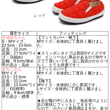
通常サイズ
フィッティング
さゆみちゃん
【フットカバー・靴下】
S・Mサイズ
Mサイズ：全体的に丁度良く履けまし
22.5cm・23.0cm
た。
足長：22.3cm
足囲：21.5cm/ワイ
★スリッポンタイプは普段Sサイズです
ズ：D(細め)
が、インソールに厚みがあるのでMサイ
足幅：8.5cm/狭め
ズで丁度いいです。足に負担がかかりづ
甲の高さ：高め
らく、とても快適です！
まちこさん
【フットカバー】
Mサイズ
Mサイズ：全体的に丁度良く履けまし
23.0・23.5cm
た。
足長：22.2cm
【靴下】
足囲：23.3cm/ワイ
Mサイズ：全体的に少し窮屈です。
ズ：EE(標準)
Lサイズ：全体的に丁度良く履けまし
足幅：9.4cm/標準
た。
甲の高さ：標準
★足が靴の中に入ると、低反発のように
足の形状にフィットしてきます。
なので、小さいと窮屈感出ますが、多少