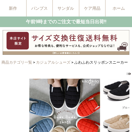
新作
パンプス
サンダル
ケア用品
ホーム
午前9時までのご注文で最短当日出荷!!
商品カテゴリ一覧
>
カジュアルシューズ
> ふわふわスリッポンスニーカー