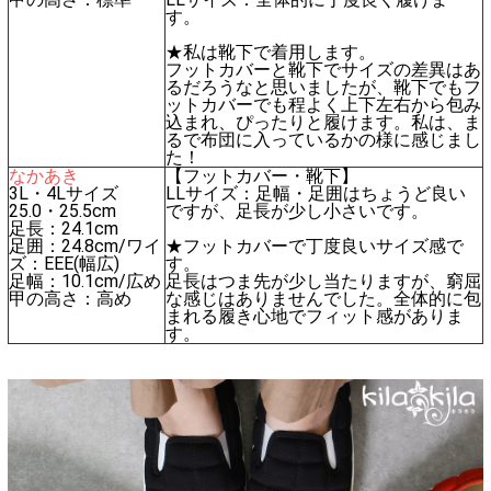
す。
★私は靴下で着用します。
フットカバーと靴下でサイズの差異はあ
るだろうなと思いましたが、靴下でもフ
ットカバーでも程よく上下左右から包み
込まれ、ぴったりと履けます。私は、ま
るで布団に入っているかの様に感じまし
た！
なかあき
【フットカバー・靴下】
3L・4Lサイズ
LLサイズ：足幅・足囲はちょうど良い
25.0・25.5cm
ですが、足長が少し小さいです。
足長：24.1cm
足囲：24.8cm/ワイ
★フットカバーで丁度良いサイズ感で
ズ：EEE(幅広)
す。
足幅：10.1cm/広め
足長はつま先が少し当たりますが、窮屈
甲の高さ：高め
な感じはありませんでした。全体的に包
まれる履き心地でフィット感がありま
す。