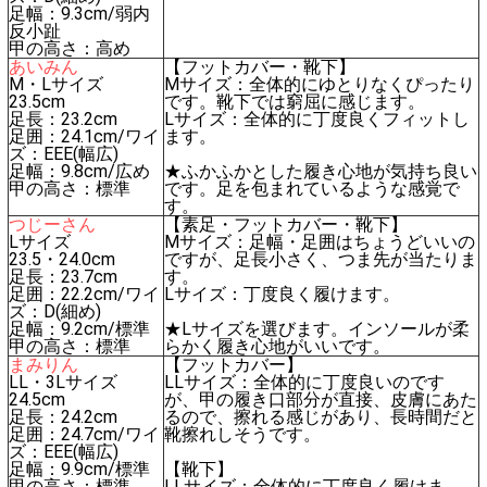
足幅：9.3cm/弱内
反小趾
甲の高さ：高め
あいみん
【フットカバー・靴下】
M・Lサイズ
Mサイズ：全体的にゆとりなくぴったり
23.5cm
です。靴下では窮屈に感じます。
足長：23.2cm
Lサイズ：全体的に丁度良くフィットし
足囲：24.1cm/ワイ
ます。
ズ：EEE(幅広)
足幅：9.8cm/広め
★ふかふかとした履き心地が気持ち良い
甲の高さ：標準
です。足を包まれているような感覚で
す。
つじーさん
【素足・フットカバー・靴下】
Lサイズ
Mサイズ：足幅・足囲はちょうどいいの
23.5・24.0cm
ですが、足長小さく、つま先が当たりま
足長：23.7cm
す。
足囲：22.2cm/ワイ
Lサイズ：丁度良く履けます。
ズ：D(細め)
足幅：9.2cm/標準
★Lサイズを選びます。インソールが柔
甲の高さ：標準
らかく履き心地がいいです。
まみりん
【フットカバー】
LL・3Lサイズ
LLサイズ：全体的に丁度良いのです
24.5cm
が、甲の履き口部分が直接、皮膚にあた
足長：24.2cm
るので、擦れる感じがあり、長時間だと
足囲：24.7cm/ワイ
靴擦れしそうです。
ズ：EEE(幅広)
足幅：9.9cm/標準
【靴下】
甲の高さ：標準
LLサイズ：全体的に丁度良く履けま