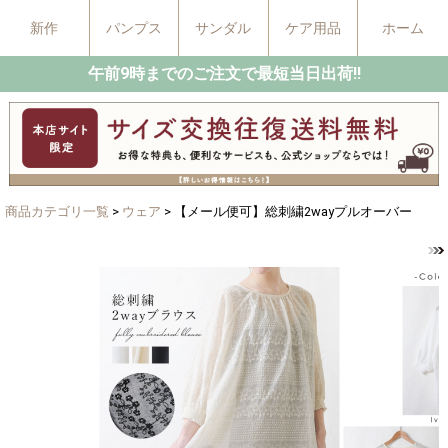
新作
パンプス
サンダル
ケア用品
ホーム
午前9時までのご注文で最短当日出荷!!
商品カテゴリ一覧
>
ウェア
> 【メール便可】総刺繍2wayプルオーバー