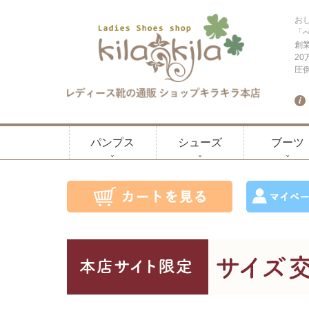
お
「
創
2
圧
パンプス
シューズ
ブーツ