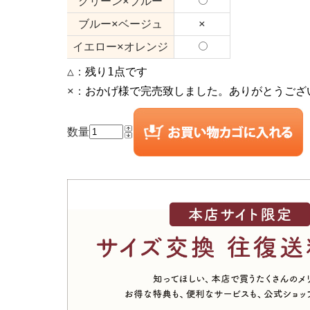
グリーン×ブルー
ブルー×ベージュ
×
イエロー×オレンジ
△：
残り1点です
×：
おかげ様で完売致しました。ありがとうござ
数量