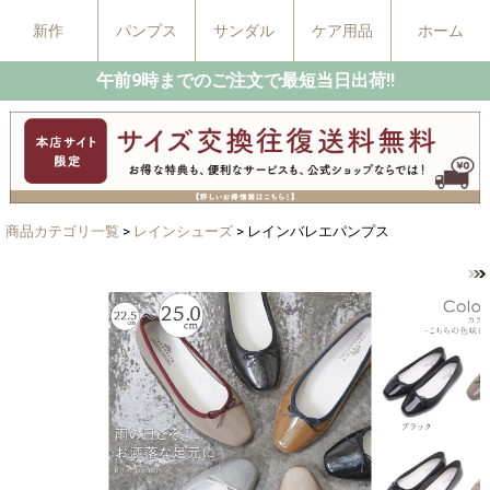
新作
パンプス
サンダル
ケア用品
ホーム
午前9時までのご注文で最短当日出荷!!
商品カテゴリ一覧
>
レインシューズ
> レインバレエパンプス