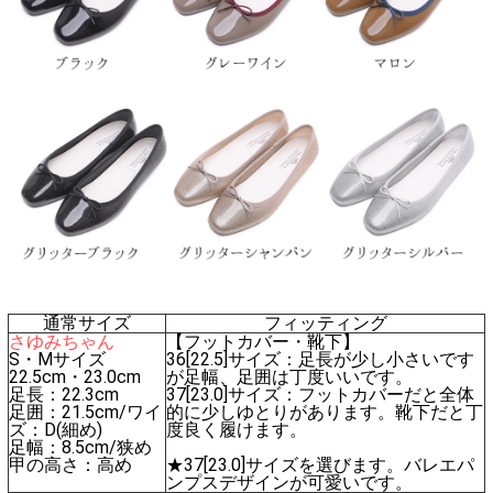
通常サイズ
フィッティング
さゆみちゃん
【フットカバー・靴下】
S・Mサイズ
36[22.5]サイズ：足長が少し小さいです
22.5cm・23.0cm
が足幅、足囲は丁度いいです。
足長：22.3cm
37[23.0]サイズ：フットカバーだと全体
足囲：21.5cm/ワイ
的に少しゆとりがあります。靴下だと丁
ズ：D(細め)
度良く履けます。
足幅：8.5cm/狭め
甲の高さ：高め
★37[23.0]サイズを選びます。バレエパ
ンプスデザインが可愛いです。