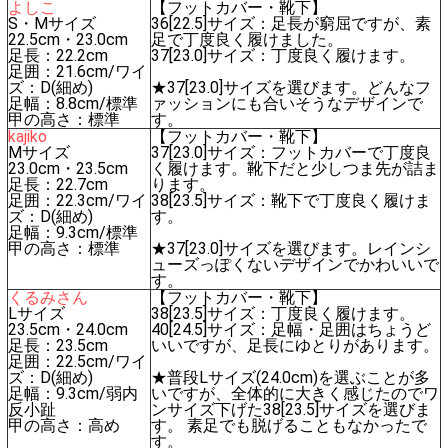
よしこ
【フットカバー・靴下】
S・Mサイズ
36[22.5]サイズ：足長が窮屈ですが、素
22.5cm・23.0cm
足で丁度良く履けました。
足長：22.2cm
37[23.0]サイズ：丁度良く履けます。
足囲：21.6cm/ワイ
ズ：D(細め)
★37[23.0]サイズを選びます。どんなフ
足幅：8.8cm/標準
ァッションにも合いそうなデザインで
甲の高さ：標準
す。
kajiko
【フットカバー・靴下】
Mサイズ
37[23.0]サイズ：フットカバーで丁度良
23.0cm・23.5cm
く履けます。靴下だと少しつま先が詰ま
足長：22.7cm
ります。
足囲：22.3cm/ワイ
38[23.5]サイズ：靴下で丁度良く履けま
ズ：D(細め)
す。
足幅：9.3cm/標準
甲の高さ：標準
★37[23.0]サイズを選びます。レインシ
ューズっぽくないデザインでかわいいで
す。
くるみさん
【フットカバー・靴下】
Lサイズ
38[23.5]サイズ：丁度良く履けます。
23.5cm・24.0cm
40[24.5]サイズ：足幅・足囲はちょうど
足長：23.5cm
いいですが、足長にゆとりがあります。
足囲：22.5cm/ワイ
ズ：D(細め)
★普段Lサイズ(24.0cm)を選ぶことが多
足幅：9.3cm/弱内
いですが、全体的に大きく感じたのでワ
反小趾
ンサイズ下げた38[23.5]サイズを選びま
甲の高さ：高め
す。 素足でも脱げることもなかったで
す。