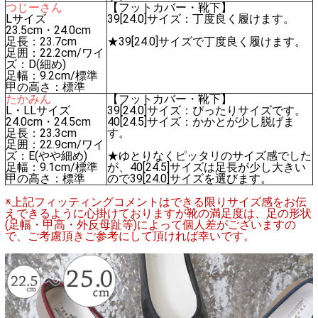
つじーさん
【フットカバー・靴下】
Lサイズ
39[24.0]サイズ：丁度良く履けます。
23.5cm・24.0cm
足長：23.7cm
★39[24.0]サイズで丁度良く履けます。
足囲：22.2cm/ワイ
ズ：D(細め)
足幅：9.2cm/標準
甲の高さ：標準
たかみん
【フットカバー・靴下】
L・LLサイズ
39[24.0]サイズ：ぴったりサイズです。
24.0cm・24.5cm
40[24.5]サイズ：かかとが少し脱げま
足長：23.3cm
す。
足囲：22.9cm/ワイ
ズ：E(やや細め)
★ゆとりなくピッタリのサイズ感でした
足幅：9.1cm/標準
が、40[24.5]サイズは足長が少し大きい
甲の高さ：標準
ので39[24.0]サイズを選びます。
※上記フィッティングコメントはできる限りサイズ感をお伝
えできるように心掛けておりますが靴の満足度は、足の形状
(足幅・甲高・外反母趾等)によって個人差がございますの
で、ご考慮頂きご参考にして頂ければ幸いです。