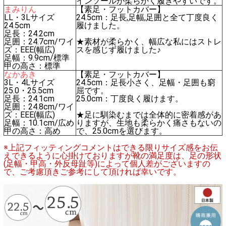
インソールが柔らかく履きやすいです。
まみりん
【素足・フットカバー】
LL・3Lサイズ
24.5cm：足長,足幅,足囲と全て丁度良く
24.5cm
履けました。
足長：24.2cm
足囲：24.7cm/ワイ
★素材が柔らかく、幅広な私にはストレ
ズ：EEE(幅広)
スを感じず履けました♪
足幅：9.9cm/標準
甲の高さ：標準
なかあき
【素足・フットカバー】
3L・4Lサイズ
24.5cm：足長小さく、足幅・足囲も窮
25.0・25.5cm
屈です。
足長：24.1cm
25.0cm：丁度良く履けます。
足囲：24.8cm/ワイ
ズ：EEE(幅広)
★足に馴染むまでは全体的に密着感があ
足幅：10.1cm/広め
りますが、生地も柔らかく痛さもないの
甲の高さ：高め
で、25.0cmを選びます。
※上記フィッティングコメントはできる限りサイズ感をお伝
えできるように心掛けておりますが靴の満足度は、足の形状
(足幅・甲高・外反母趾等)によって個人差がございますの
で、ご考慮頂きご参考にして頂ければ幸いです。