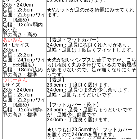
23.5・24.0cm
足長：23.5cm
★Vカットが足の形を綺麗にみせてくれ
足囲：22.5cm/ワイ
ます。
ズ：D(細め)
足幅：9.3cm/弱内
反小趾
甲の高さ：高め
あいみん
【素足・フットカバー】
M・Lサイズ
24.0cm：足長に程良くゆとりがあり、
23.5cm
足幅・足囲は丁度良くフィットします。
足長：23.2cm
足囲：24.1cm/ワイ
★先が細いパンプスは苦手ですが、こち
ズ：EEE(幅広)
らは程良く丸みを帯びているので窮屈感
足幅：9.8cm/広め
があまりないので、足が痛くなりにくそ
甲の高さ：標準
うです。
つじーさん
【素足】
Lサイズ
23.5cm：丁度良く履けます。
23.5・24.0cm
24.0cm：足長つま先が少し余ります。
足長：23.7cm
足幅・足囲ちょうどいいです。
足囲：22.2cm/ワイ
ズ：D(細め)
【フットカバー・靴下】
足幅：9.2cm/標準
23.5cm：足長・足囲ちょうどいいです
甲の高さ：標準
が、足幅少し窮屈です。
24.0cm：丁度良く履けます。
★いつもは23.5cmすが、フットカバー
を履くので24.0cmを選びます。