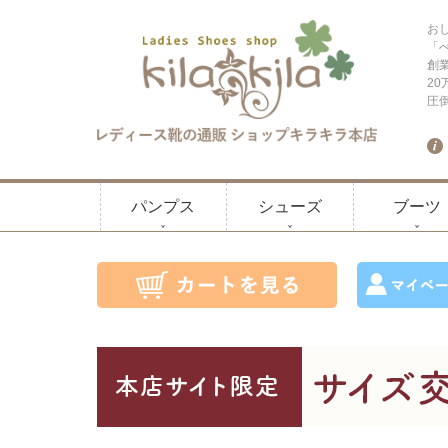
お
「
創
2
圧
パンプス
シューズ
ブーツ