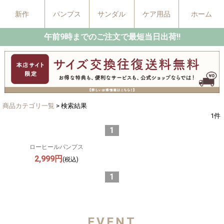
新作
パンプス
サンダル
ケア用品
ホーム
午前9時までのご注文で最短当日出荷!!
商品カテゴリ一覧
> 検索結果
1
件
1
ローヒールパンプス
2,999円
(税込)
1
EVENT