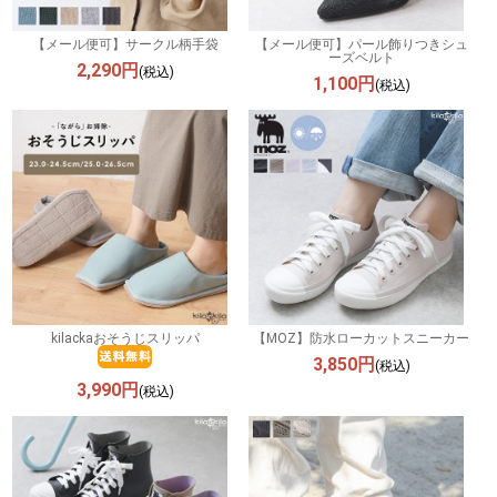
【メール便可】サークル柄手袋
【メール便可】パール飾りつきシュ
ーズベルト
2,290円
(税込)
1,100円
(税込)
kilackaおそうじスリッパ
【MOZ】防水ローカットスニーカー
3,850円
(税込)
3,990円
(税込)