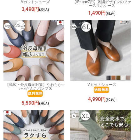
Vカットシューズ
【iPhone7用】刺繍デザインのファ
ースマホケース
3,490円
(税込)
1,490円
(税込)
【幅広・外反母趾対策】やわらか～
Vカットシューズ
いぺたんこパンプス
4,990円
(税込)
5,590円
(税込)