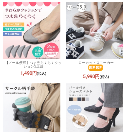
【メール便可】つま先らくらくクッ
ローカットスニーカー
ション2足組
1,490円
(税込)
5,990円
(税込)