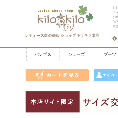
お
「
創
2
圧
パンプス
シューズ
ブーツ