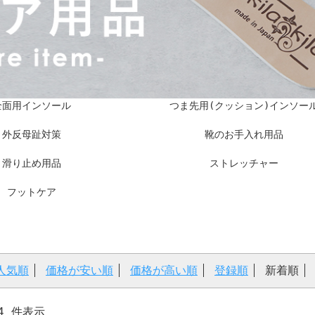
全面用インソール
つま先用(クッション)インソー
外反母趾対策
靴のお手入れ用品
滑り止め用品
ストレッチャー
フットケア
人気順
価格が安い順
価格が高い順
登録順
新着順
-54 件表示