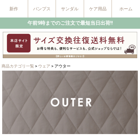
新作
パンプス
サンダル
ケア用品
ホーム
午前9時までのご注文で最短当日出荷!!
商品カテゴリ一覧
>
ウェア
> アウター