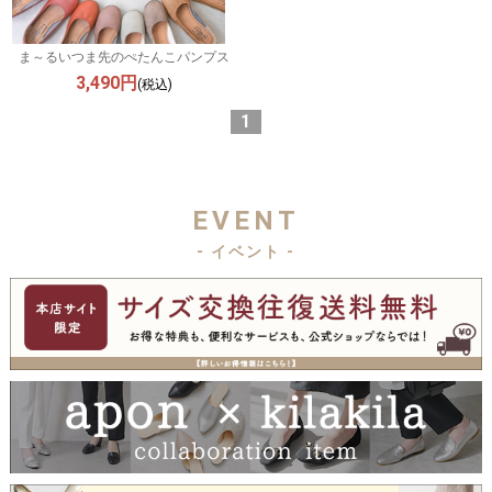
ま～るいつま先のぺたんこパンプス
3,490円
(税込)
1
EVENT
- イベント -