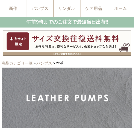
新作
パンプス
サンダル
ケア用品
ホーム
午前9時までのご注文で最短当日出荷!!
商品カテゴリ一覧
>
パンプス
> 本革