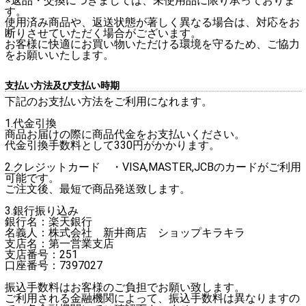
※返品・交換につきましては、未使用品に限り承っておりま
す。
使用済み商品や、返送状態が著しく異なる場合は、対応をお
断りさせていただく場合がございます。
お客様に快適にお買い物いただける環境を守るため、ご協力
をお願いいたします。
支払い方法及び支払い時期
下記のお支払い方法をご利用になれます。
1.代金引換
商品お届けの際に商品代金をお支払いください。
代金引換手数料として330円がかかります。
2.クレジットカード ・VISA,MASTER,JCBのカードがご利用
可能です。
ご注文後、最短で商品発送致します。
3.銀行振り込み
銀行名：楽天銀行
名義人：株式会社 新井商店 ショップキラキラ
支店名：第一営業支店
支店番号：251
口座番号：7397027
振込手数料はお客様のご負担でお願い致します。
ご利用される金融機関によって、振込手数料は異なりますの