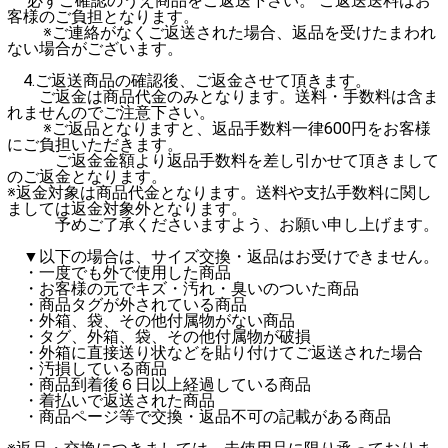
必ずご確認のうえ商品をご返送下さい。 ご返送送料はお
客様のご負担となります。
※ご連絡がなくご返送された場合、返品を受けたまわれ
ない場合がございます。
4.ご返送商品の確認後、ご返金させて頂きます。
ご返金は商品代金のみとなります。送料・手数料は含ま
れませんのでご注意下さい。
※ご返品となりますと、返品手数料一律600円をお客様
にご負担いただきます。
ご返金金額より返品手数料を差し引かせて頂きまして
のご返金となります。
※返金対象は商品代金となります。送料や支払手数料に関し
ましては返金対象外となります。
予めご了承くださいますよう、お願い申し上げます。
▼以下の場合は、サイズ交換・返品はお受けできません。
・一度でも外で使用した商品
・お客様の元でキズ・汚れ・臭いのついた商品
・商品タグが外されている商品
・外箱、袋、その他付属物がない商品
・タグ、外箱、袋、その他付属物が破損
・外箱に直接送り状などを貼り付けてご返送された場合
・汚損している商品
・商品到着後６日以上経過している商品
・着払いで返送された商品
・商品ページ等で交換・返品不可の記載がある商品