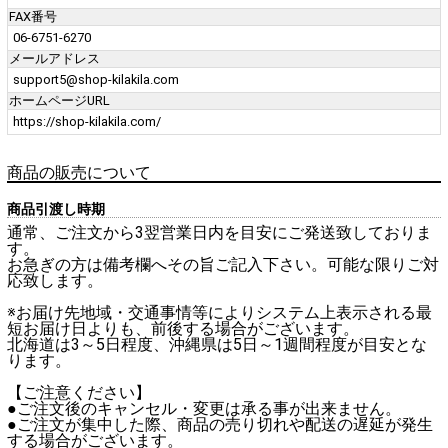
FAX番号
06-6751-6270
メールアドレス
support5@shop-kilakila.com
ホームページURL
https://shop-kilakila.com/
商品の販売について
商品引渡し時期
通常、ご注文から3翌営業日内を目安にご発送致しておりま
す。
お急ぎの方は備考欄へその旨ご記入下さい。可能な限りご対
応致します。
※お届け先地域・交通事情等によりシステム上表示される最
短お届け日よりも、前後する場合がございます。
北海道は3～5日程度、沖縄県は5日～1週間程度が目安とな
ります。
【ご注意ください】
●ご注文後のキャンセル・変更は承る事が出来ません。
●ご注文が集中した際、商品の売り切れや配送の遅延が発生
する場合がございます。