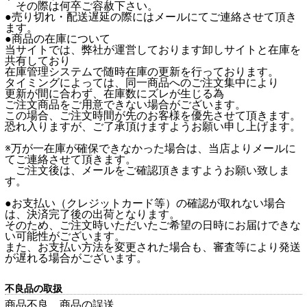
その際は何卒ご容赦下さい。
●売り切れ・配送遅延の際にはメールにてご連絡させて頂き
ます。
●商品の在庫について
当サイトでは、弊社が運営しております卸しサイトと在庫を
共有しており
在庫管理システムで随時在庫の更新を行っております。
タイミングによっては、同一商品へのご注文集中により
更新が間に合わず、在庫数にズレが生じる為
ご注文商品をご用意できない場合がございます。
この場合、ご注文時間が先のお客様を優先させて頂きます。
恐れ入りますが、ご了承頂けますようお願い申し上げます。
※万が一在庫が確保できなかった場合は、当店よりメールに
てご連絡させて頂きます。
ご注文後は、メールをご確認頂きますようお願い致しま
す。
●お支払い（クレジットカード等）の確認が取れない場合
は、決済完了後の出荷となります。
そのため、ご注文時いただいたご希望の日時にお届けできな
い可能性がございます。
また、お支払い方法を変更された場合も、審査等により発送
が遅れる場合がございます。
不良品の取扱
商品不良、商品の誤送