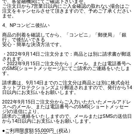
で、各金融機関にてご確認下さいませ。
ご注文日から7営業日以内にご入金確認の取れない場合はご
注文をキャンセルさせて頂きますので、予めご了承ください
ませ。
4、NPコンビニ後払い
商品の到着を確認してから、「コンビニ」「郵便局」「銀
行」で後払いできる
安心・簡単な決済方法です。
・2022年9月14日ご注文分まで：商品とは別に請求書が郵送
されます。
・2022年9月15日ご注文分から：メール、または電話番号へ
のSMS(ショートメッセージ)にてご請求のご連絡をいたしま
す。
請求書は、9月14日までのご注文分は商品とは別に株式会社
ネットプロテクションズより郵送されますので、発行から14
日以内にお支払いをお願いします。
2022年9月15日ご注文分からご入力いただいたメールアドレ
スへのメール、または電話番号へのSMS(ショートメッセー
ジ)の送信により、
請求のご連絡をいたしますので、メールまたはSMSの送信日
から14日以内にお支払いをお願いします。
●ご利用限度額:55,000円（税込）