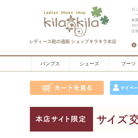
お
「
創
2
圧
パンプス
シューズ
ブーツ