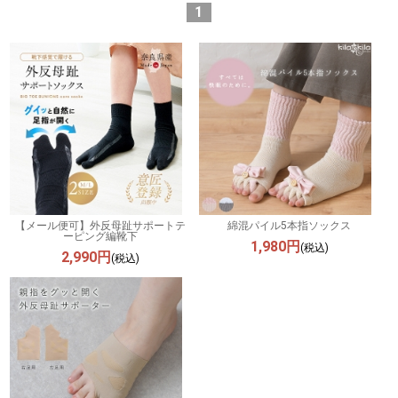
1
【メール便可】外反母趾サポートテ
綿混パイル5本指ソックス
ーピング編靴下
1,980円
(税込)
2,990円
(税込)