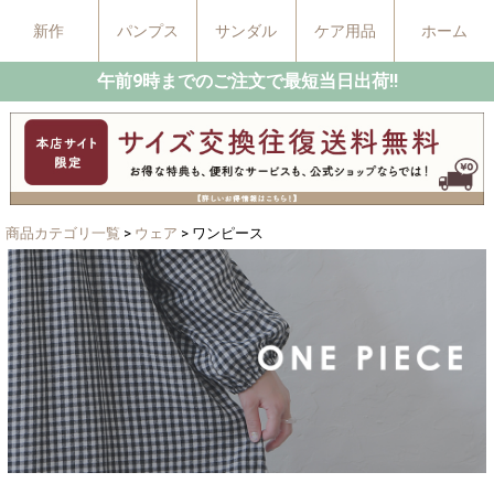
新作
パンプス
サンダル
ケア用品
ホーム
午前9時までのご注文で最短当日出荷!!
商品カテゴリ一覧
>
ウェア
> ワンピース