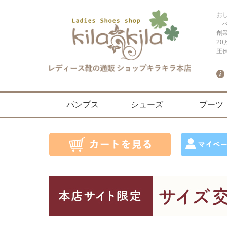
お
「
創
2
圧
パンプス
シューズ
ブーツ