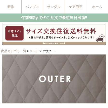
新作
パンプス
サンダル
ケア用品
ホーム
午前9時までのご注文で最短当日出荷!!
商品カテゴリ一覧
>
ウェア
> アウター