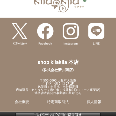
shop kilakila 本店
(株式会社新井商店)
〒550-0005 大阪府大阪市
生野区中川 5-13-27 2F
休業日：土日祝・当社指定日
店舗運営・セキュリティ責任者：浅井和則(eコマース事業部)
適格請求書発行事業者の登録:あり
会社概要
特定商取引法
個人情報
このページをPC用に切り替え