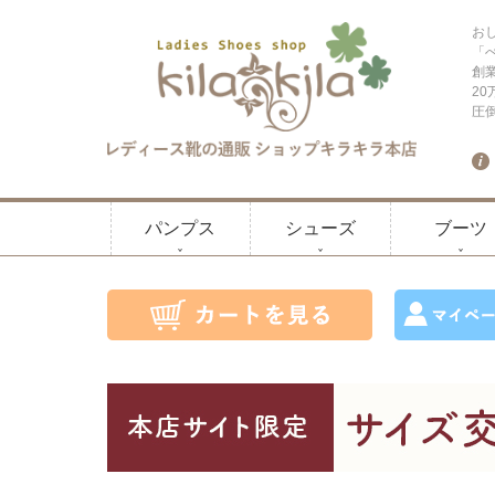
お
「
創
2
圧
パンプス
シューズ
ブーツ