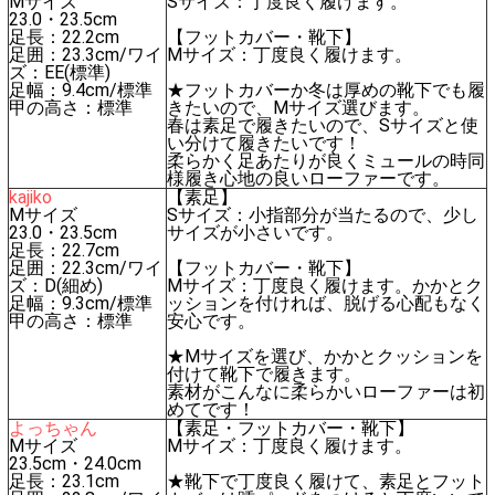
Mサイズ
Sサイズ：丁度良く履けます。
23.0・23.5cm
足長：22.2cm
【フットカバー・靴下】
足囲：23.3cm/ワイ
Mサイズ：丁度良く履けます。
ズ：EE(標準)
足幅：9.4cm/標準
★フットカバーか冬は厚めの靴下でも履
甲の高さ：標準
きたいので、Mサイズ選びます。
春は素足で履きたいので、Sサイズと使
い分けて履きたいです！
柔らかく足あたりが良くミュールの時同
様履き心地の良いローファーです。
kajiko
【素足】
Mサイズ
Sサイズ：小指部分が当たるので、少し
23.0・23.5cm
サイズが小さいです。
足長：22.7cm
足囲：22.3cm/ワイ
【フットカバー・靴下】
ズ：D(細め)
Mサイズ：丁度良く履けます。かかとク
足幅：9.3cm/標準
ッションを付ければ、脱げる心配もなく
甲の高さ：標準
安心です。
★Mサイズを選び、かかとクッションを
付けて靴下で履きます。
素材がこんなに柔らかいローファーは初
めてです！
よっちゃん
【素足・フットカバー・靴下】
Mサイズ
Mサイズ：丁度良く履けます。
23.5cm・24.0cm
足長：23.1cm
★靴下で丁度良く履けて、素足とフット