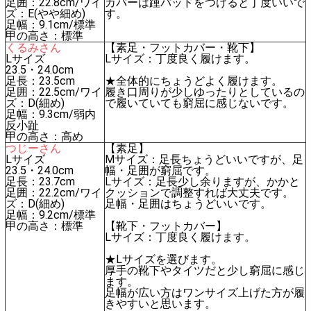
足囲：22.8cm/ワイ
カバーは踵パッドをつけると丁度いいで
ズ：E(やや細め)
す。
足幅：9.1cm/標準
甲の高さ：標準
くるみさん
【素足・フットカバー・靴下】
Lサイズ
Lサイズ：丁度良く履けます。
23.5・24.0cm
足長：23.5cm
★全体的にちょうどよく履けます。
足囲：22.5cm/ワイ
履き口周りが少しゆったりとしているの
ズ：D(細め)
で履いていても窮屈に感じないです。
足幅：9.3cm/弱内
反小趾
甲の高さ：高め
つじーさん
【素足】
Lサイズ
Mサイズ：足長ちょうどいいですが、足
23.5・24.0cm
幅・足囲が窮屈です。
足長：23.7cm
Lサイズ：足長少し余りますが、かかと
足囲：22.2cm/ワイ
クッションで調整すれば大丈夫です。
ズ：D(細め)
足幅・足囲はちょうどいいです。
足幅：9.2cm/標準
甲の高さ：標準
【靴下・フットカバー】
Lサイズ：丁度良く履けます。
★Lサイズを選びます。
厚手の靴下やタイツだと少し窮屈に感じ
ます。
足幅が広い方はワンサイズ上げた方が履
きやすいと思います。