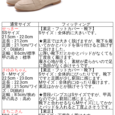
通常サイズ
フィッティング
せっきー
【素足・フットカバー・靴下】
SSサイズ
Sサイズ：全体的に大きいです。
21.5cm・22.0cm
足長：21.2cm
★素足では大きく脱げますが、靴下を履
足囲：21.1cm/ワイ
いてかかとパッドを張り付けると脱げず
ズ：D(細め)
に歩けました。
足幅：8.6cm/標準
ぶ厚い靴下だとかかとパッドがなくても
甲の高さ：標準
丁度良く履けます。
履き心地が良く、素材が柔らかいので足
に負担がなく歩けそうです。
さゆみちゃん
【素足・フットカバー・靴下】
S・Mサイズ
Sサイズ：全体的にぴったりです。靴下
22.5cm・23.0cm
ですと足囲が少し窮屈に感じます。
足長：22.3cm
Mサイズ：全体的にゆったり履けます。
足囲：21.5cm/ワイ
素足はかかとが脱げそうです。
ズ：D(細め)
足幅：8.5cm/狭め
★普段パンプスはSサイズですが、甲高
甲の高さ：高め
なので少し窮屈に感じました。
靴下と合わせるならMサイズにしてかか
とパッドを入れると丁度よさそうです。
まちこさん
【素足】