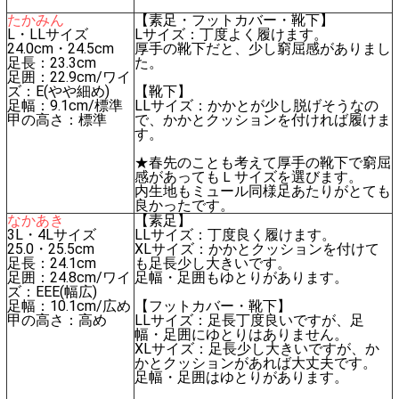
たかみん
【素足・フットカバー・靴下】
L・LLサイズ
Lサイズ：丁度よく履けます。
24.0cm・24.5cm
厚手の靴下だと、少し窮屈感がありまし
足長：23.3cm
た。
足囲：22.9cm/ワイ
ズ：E(やや細め)
【靴下】
足幅：9.1cm/標準
LLサイズ：かかとが少し脱げそうなの
甲の高さ：標準
で、かかとクッションを付ければ履けま
す。
★春先のことも考えて厚手の靴下で窮屈
感があってもＬサイズを選びます。
内生地もミュール同様足あたりがとても
良かったです。
なかあき
【素足】
3L・4Lサイズ
LLサイズ：丁度良く履けます。
25.0・25.5cm
XLサイズ：かかとクッションを付けて
足長：24.1cm
も足長少し大きいです。
足囲：24.8cm/ワイ
足幅・足囲もゆとりがあります。
ズ：EEE(幅広)
足幅：10.1cm/広め
【フットカバー・靴下】
甲の高さ：高め
LLサイズ：足長丁度良いですが、足
幅・足囲にゆとりはありません。
XLサイズ：足長少し大きいですが、か
かとクッションがあれば大丈夫です。
足幅・足囲はゆとりがあります。