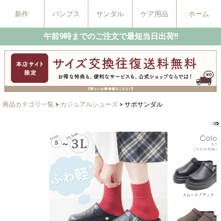
新作
パンプス
サンダル
ケア用品
ホーム
午前9時までのご注文で最短当日出荷!!
商品カテゴリ一覧
>
カジュアルシューズ
> サボサンダル