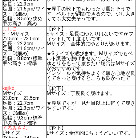
足長：22.3cm
足囲：21.5cm/ワイ
★厚手の靴下でもゆったり履けそうで
ズ：D(細め)
す。ベルトが調節できるので、少し大き
足幅：8.5cm/狭め
くても大丈夫そうです。
甲の高さ：高め
よしこ
【靴下】
S・Mサイズ
Sサイズ：足長にゆとりはないですがフ
22.5cm・23.0cm
ィットして丁度よいです。
足長：22.2cm
Mサイズ：全体的にゆとりがあります。
足囲：21.6cm/ワイ
ズ：D(細め)
★Sサイズを選びます。Mサイズでもベ
足幅：8.8cm/標準
ルト調整で脱げませんでした。
甲の高さ：標準
ゆとりをもって履きたい場合はMサイズ
がおすすめです。
インソールが気持ちよくて履き心地が良
くてさっと履けるところも良かったで
す。
kajiko
【靴下】
Mサイズ
Mサイズ：丁度良く履けます。
23.0cm・23.5cm
足長：22.7cm
★厚底ですが、見た目以上に軽くて履き
足囲：22.3cm/ワイ
やすいです。
ズ：D(細め)
足幅：9.3cm/標準
甲の高さ：標準
くるみさん
【靴下】
Lサイズ
Lサイズ：全体的にちょうどいいです。
23.5cm・24.0cm