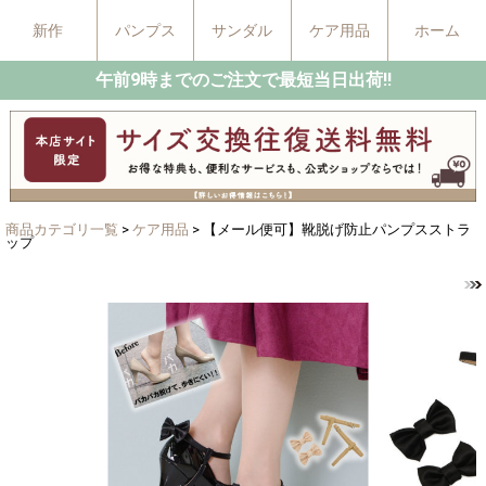
新作
パンプス
サンダル
ケア用品
ホーム
午前9時までのご注文で最短当日出荷!!
商品カテゴリ一覧
>
ケア用品
> 【メール便可】靴脱げ防止パンプスストラ
ップ