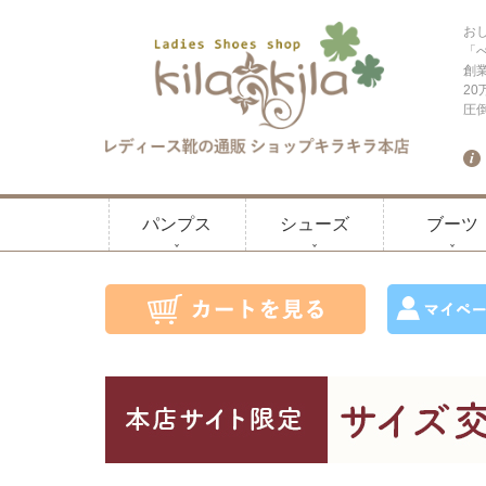
お
「
創
2
圧
パンプス
シューズ
ブーツ