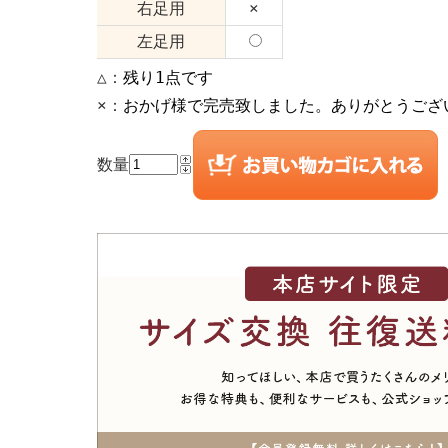
右足用
×
左足用
△：
残り1点です
×：
おかげ様で完売致しました。ありがとうござ
数量