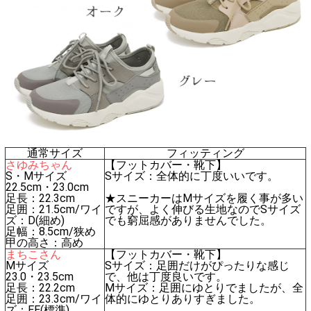
通常サイズ
フィッティング
さゆみちゃん
【フットカバー・靴下】
S・Mサイズ
Sサイズ：全体的に丁度いいです。
22.5cm・23.0cm
足長：22.3cm
★スニーカーはMサイズを履く事が多い
足囲：21.5cm/ワイ
ですが、よく伸びる生地なのでSサイズ
ズ：D(細め)
でも窮屈感がありませんでした。
足幅：8.5cm/狭め
甲の高さ：高め
まちこさん
【フットカバー・靴下】
Mサイズ
Sサイズ：足囲だけがぴったりな感じ
23.0・23.5cm
で、他は丁度良いです。
足長：22.2cm
Mサイズ：足囲にゆとりでましたが、全
足囲：23.3cm/ワイ
体的にゆとりありすぎました。
ズ：EE(標準)