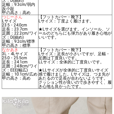
ズ：D(細め)
足幅：9.3cm/弱内
反小趾
甲の高さ：高め
つじーさん
【フットカバー・靴下】
Lサイズ
Lサイズ：丁度よく履けます。
23.5・24.0cm
足長：23.7cm
★Lサイズを選びます。インソール、ソ
足囲：22.2cm/ワイ
ールのどちらにも弾力があり履き心地が
ズ：D(細め)
いいです。
足幅：9.2cm/標準
甲の高さ：標準
なかあき
【フットカバー・靴下】
3L・4Lサイズ
Lサイズ：足長が小さいですが、足幅・
25.0・25.5cm
足囲は丁度良いです。
足長：24.1cm
LLサイズ：全体的に丁度良いです。
足囲：24.8cm/ワイ
ズ：EEE(幅広)
★LLサイズが全体的に丁度良いサイズ
足幅：10.1cm/広め
感で履けました。Lサイズは、つま先が
甲の高さ：高め
あたるので足長が合わないようです。
クッション性が良いので歩きやすく、履
き心地も良かったです。