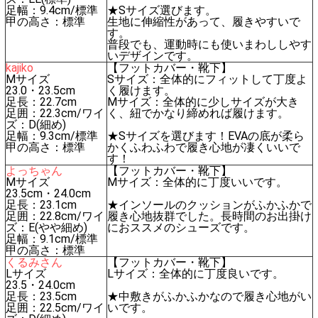
足幅：9.4cm/標準
★Sサイズ選びます。
甲の高さ：標準
生地に伸縮性があって、履きやすいで
す。
普段でも、運動時にも使いまわししやす
いデザインです。
kajiko
【フットカバー・靴下】
Mサイズ
Sサイズ：全体的にフィットして丁度よ
23.0・23.5cm
く履けます。
足長：22.7cm
Mサイズ：全体的に少しサイズが大き
足囲：22.3cm/ワイ
く、紐でかなり締めれば履けます。
ズ：D(細め)
足幅：9.3cm/標準
★Sサイズを選びます！EVAの底が柔ら
甲の高さ：標準
かくふわふわで履き心地が凄くいいで
す！
よっちゃん
【フットカバー・靴下】
Mサイズ
Mサイズ：全体的に丁度いいです。
23.5cm・24.0cm
足長：23.1cm
★インソールのクッションがふかふかで
足囲：22.8cm/ワイ
履き心地抜群でした。長時間のお出掛け
ズ：E(やや細め)
におススメのシューズです。
足幅：9.1cm/標準
甲の高さ：標準
くるみさん
【フットカバー・靴下】
Lサイズ
Lサイズ：全体的に丁度良いです。
23.5・24.0cm
足長：23.5cm
★中敷きがふかふかなので履き心地がい
足囲：22.5cm/ワイ
いです。