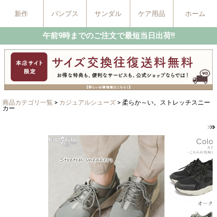
新作
パンプス
サンダル
ケア用品
ホーム
午前9時までのご注文で最短当日出荷!!
商品カテゴリ一覧
>
カジュアルシューズ
> 柔らか～い。ストレッチスニー
カー