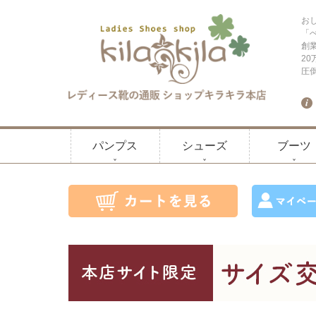
お
「
創
2
圧
パンプス
シューズ
ブーツ