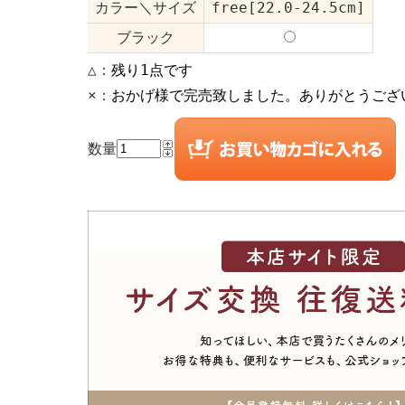
カラー＼サイズ
free[22.0-24.5cm]
ブラック
△：
残り1点です
×：
おかげ様で完売致しました。ありがとうござ
数量