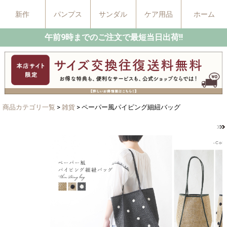
新作
パンプス
サンダル
ケア用品
ホーム
午前9時までのご注文で最短当日出荷!!
商品カテゴリ一覧
>
雑貨
> ペーパー風パイピング細紐バッグ