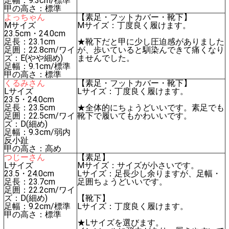
足幅：9.3cm/標準
甲の高さ：標準
よっちゃん
【素足・フットカバー・靴下】
Mサイズ
Mサイズ：丁度良く履けます。
23.5cm・24.0cm
足長：23.1cm
★靴下だと甲に少し圧迫感がありました
足囲：22.8cm/ワイ
が、歩いていると馴染んできて痛くなり
ズ：E(やや細め)
ませんでした。
足幅：9.1cm/標準
甲の高さ：標準
くるみさん
【素足・フットカバー・靴下】
Lサイズ
Lサイズ：丁度良く履けます。
23.5・24.0cm
足長：23.5cm
★全体的にちょうどいいです。素足でも
足囲：22.5cm/ワイ
靴下で履いてもかわいいです。
ズ：D(細め)
足幅：9.3cm/弱内
反小趾
甲の高さ：高め
つじーさん
【素足】
Lサイズ
Mサイズ：サイズが小さいです。
23.5・24.0cm
Lサイズ：足長少し余りますが、足幅・
足長：23.7cm
足囲ちょうどいいです。
足囲：22.2cm/ワイ
ズ：D(細め)
【靴下】
足幅：9.2cm/標準
Lサイズ：丁度良く履けます。
甲の高さ：標準
★Lサイズを選びます。