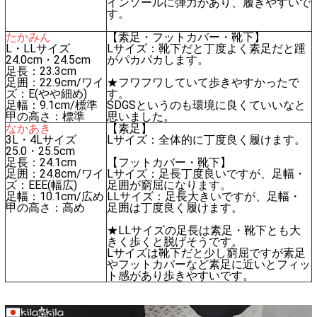
インソールに弾力があり、履きやすいで
す。
たかみん
【素足・フットカバー・靴下】
L・LLサイズ
Lサイズ：靴下だと丁度よく素足だと踵
24.0cm・24.5cm
がパカパカします。
足長：23.3cm
足囲：22.9cm/ワイ
★フワフワしていて歩きやすかったで
ズ：E(やや細め)
す。
足幅：9.1cm/標準
SDGSというのも環境に良くていいなと
甲の高さ：標準
思いました。
なかあき
【素足】
3L・4Lサイズ
Lサイズ：全体的に丁度良く履けます。
25.0・25.5cm
足長：24.1cm
【フットカバー・靴下】
足囲：24.8cm/ワイ
Lサイズ：足長丁度良いですが、足幅・
ズ：EEE(幅広)
足囲が窮屈になります。
足幅：10.1cm/広め
LLサイズ：足長大きいですが、足幅・
甲の高さ：高め
足囲は丁度良く履けます。
★LLサイズの足長は素足・靴下とも大
きく歩くと脱げそうです。
Lサイズは靴下だと少し窮屈ですが素足
やフットカバーなど素足に近いとフィッ
ト感があり歩きやすいです。