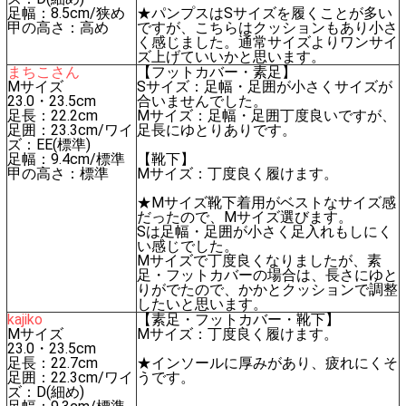
足幅：8.5cm/狭め
★パンプスはSサイズを履くことが多い
甲の高さ：高め
ですが、こちらはクッションもあり小さ
く感じました。通常サイズよりワンサイ
ズ上げていいかと思います。
まちこさん
【フットカバー・素足】
Mサイズ
Sサイズ：足幅・足囲が小さくサイズが
23.0・23.5cm
合いませんでした。
足長：22.2cm
Mサイズ：足幅・足囲丁度良いですが、
足囲：23.3cm/ワイ
足長にゆとりありです。
ズ：EE(標準)
足幅：9.4cm/標準
【靴下】
甲の高さ：標準
Mサイズ：丁度良く履けます。
★Mサイズ靴下着用がベストなサイズ感
だったので、Mサイズ選びます。
Sは足幅・足囲が小さく足入れもしにく
い感じでした。
Mサイズで丁度良くなりましたが、素
足・フットカバーの場合は、長さにゆと
りがでたので、かかとクッションで調整
したいと思います。
kajiko
【素足・フットカバー・靴下】
Mサイズ
Mサイズ：丁度良く履けます。
23.0・23.5cm
足長：22.7cm
★インソールに厚みがあり、疲れにくそ
足囲：22.3cm/ワイ
うです。
ズ：D(細め)