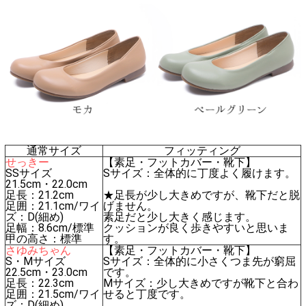
通常サイズ
フィッティング
せっきー
【素足・フットカバー・靴下】
SSサイズ
Sサイズ：全体的に丁度よく履けます。
21.5cm・22.0cm
足長：21.2cm
★足長が少し大きめですが、靴下だと脱
足囲：21.1cm/ワイ
げません。
ズ：D(細め)
素足だと少し大きく感じます。
足幅：8.6cm/標準
クッションが良く歩きやすいと思いま
甲の高さ：標準
す。
さゆみちゃん
【素足・フットカバー・靴下】
S・Mサイズ
Sサイズ：全体的に小さくつま先が窮屈
22.5cm・23.0cm
です。
足長：22.3cm
Mサイズ：少し大きめですが靴下と合わ
足囲：21.5cm/ワイ
せると丁度です。
ズ：D(細め)