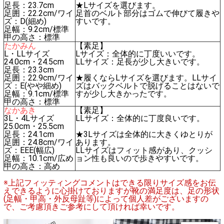
足長：23.7cm
★Lサイズを選びます。
足囲：22.2cm/ワイ
足首のベルト部分はゴムで伸びて履きや
ズ：D(細め)
すいです。
足幅：9.2cm/標準
甲の高さ：標準
たかみん
【素足】
L・LLサイズ
Lサイズ：全体的に丁度いいです。
24.0cm・24.5cm
LLサイズ：足長が少し大きいです。
足長：23.3cm
足囲：22.9cm/ワイ
★履くならLサイズを選びます。LLサイ
ズ：E(やや細め)
ズはバックベルトで脱げることはないで
足幅：9.1cm/標準
すが少し大きかったです。
甲の高さ：標準
なかあき
【素足】
3L・4Lサイズ
LLサイズ：全体的に丁度良いです。
25.0cm・25.5cm
足長：24.1cm
★3Lサイズは全体的に大きくゆとりが
足囲：24.8cm/ワイ
あります。
ズ：EEE(幅広)
LLサイズはフィット感があり、クッシ
足幅：10.1cm/広め
ョン性も良いので歩きやすいです。
甲の高さ：高め
※上記フィッティングコメントはできる限りサイズ感をお伝
えできるように心掛けておりますが靴の満足度は、足の形状
(足幅・甲高・外反母趾等)によって個人差がございますの
で、ご考慮頂きご参考にして頂ければ幸いです。