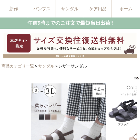
新作
パンプス
サンダル
ケア用品
ホーム
午前9時までのご注文で最短当日出荷!!
商品カテゴリ一覧
>
サンダル
> レザーサンダル