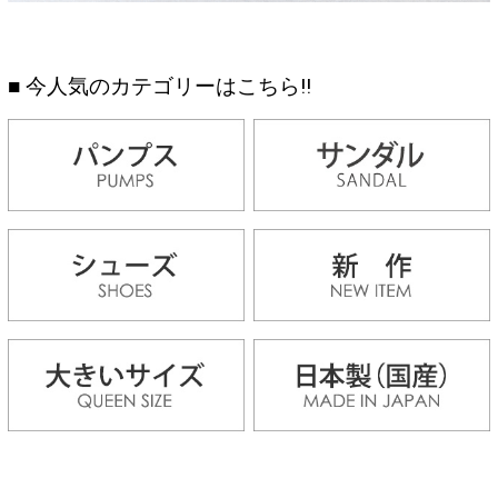
■ 今人気のカテゴリーはこちら!!