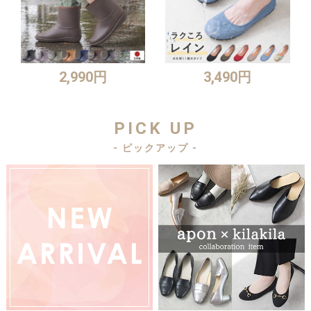
2,990円
3,490円
PICK UP
- ピックアップ -