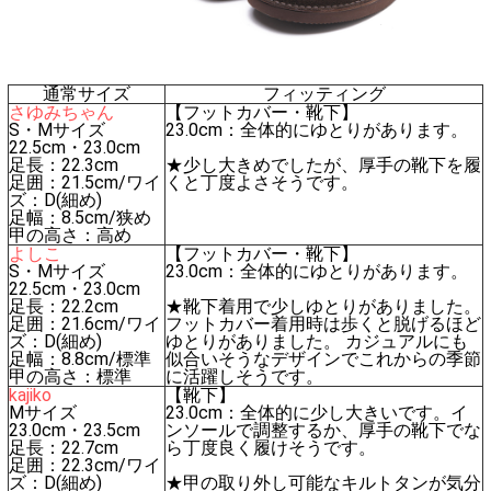
通常サイズ
フィッティング
さゆみちゃん
【フットカバー・靴下】
S・Mサイズ
23.0cm：全体的にゆとりがあります。
22.5cm・23.0cm
足長：22.3cm
★少し大きめでしたが、厚手の靴下を履
足囲：21.5cm/ワイ
くと丁度よさそうです。
ズ：D(細め)
足幅：8.5cm/狭め
甲の高さ：高め
よしこ
【フットカバー・靴下】
S・Mサイズ
23.0cm：全体的にゆとりがあります。
22.5cm・23.0cm
足長：22.2cm
★靴下着用で少しゆとりがありました。
足囲：21.6cm/ワイ
フットカバー着用時は歩くと脱げるほど
ズ：D(細め)
ゆとりがありました。 カジュアルにも
足幅：8.8cm/標準
似合いそうなデザインでこれからの季節
甲の高さ：標準
に活躍しそうです。
kajiko
【靴下】
Mサイズ
23.0cm：全体的に少し大きいです。イ
23.0cm・23.5cm
ンソールで調整するか、厚手の靴下でな
足長：22.7cm
ら丁度良く履けそうです。
足囲：22.3cm/ワイ
ズ：D(細め)
★甲の取り外し可能なキルトタンが気分