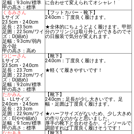
足幅：9.3cm/標準
に合わせて変えられてオシャレ！
甲の高さ：標準
くるみさん
【フットカバー・靴下】
Lサイズ
24.0cm：丁度良く履けます。
23.5cm・24.0cm
足長：23.5cm
★全体的にちょうどよく履けます。甲部
足囲：22.5cm/ワイ
分のフリンジは取り外しができるのでそ
ズ：D(細め)
の日服装で気分が変えれます。
足幅：9.3cm/弱内
反小趾
甲の高さ：高め
つじーさん
【靴下】
Lサイズ
24.0cm：丁度良く履けます。
23.5cm・24.0cm
足長：23.7cm
★軽くて履きやすいです！
足囲：22.2cm/ワイ
ズ：D(細め)
足幅：9.2cm/標準
甲の高さ：標準
たかみん
【靴下】
L・LLサイズ
24.0cm：足長が少し大きいです。足
24.0cm・24.5cm
幅・足囲は丁度良く履けます。
足長：23.3cm
足囲：22.9cm/ワイ
★ハーフサイズがないため、少し大きめ
ズ：E(やや細め)
の作りなのかなと思いました。
足幅：9.1cm/標準
厚手の靴下と合わせるか、インソールで
甲の高さ：標準
調節すれば丁度良く履けそうです！
なかあき
【靴下】