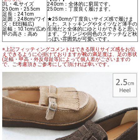
3L・4Lサイズ
24.0cm：全体的に窮屈です。
25.0cm・25.5cm
25.0cm：丁度良く履けます。
足長：24.1cm
足囲：24.8cm/ワイ
★25.0cmが丁度良いサイズ感で履けま
ズ：EEE(幅広)
した。ストッキングやタイツなど薄手の
足幅：10.1cm/広め
生地だと全体的にゆとりができると思い
甲の高さ：高め
ます。フリンジや同色のステッチなど秋
っぽい雰囲気が可愛いです。
※上記フィッティングコメントはできる限りサイズ感をお伝
えできるように心掛けておりますが靴の満足度は、足の形状
(足幅・甲高・外反母趾等)によって個人差がございますの
で、ご考慮頂きご参考にして頂ければ幸いです。