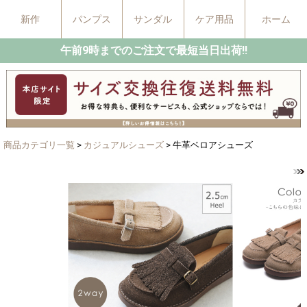
新作
パンプス
サンダル
ケア用品
ホーム
午前9時までのご注文で最短当日出荷!!
商品カテゴリ一覧
>
カジュアルシューズ
> 牛革ベロアシューズ