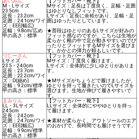
あいみん
【フットカバー・靴下】
M・Lサイズ
Mサイズ：足長は丁度良く、足幅・足囲
23.5cm
はゆとりなしフィットです。
足長：23.2cm
Lサイズ：足長に余裕があり、足幅・足
足囲：24.1cm/ワイ
囲はゆったりとしています。
ズ：EEE(幅広)
足幅：9.8cm/広め
★普段はゆとりのあるLサイズが好みの
甲の高さ：標準
フィット感なのですが、こちらは生地が
柔らかく靴の中で足が動きやすいのでぴ
ったりとフィットするMサイズを選びま
す。かかとの弾力が頼もしいです。
つじーさん
【フットカバー・靴下】
Lサイズ
Mサイズ：丁度良く履けます。
23.5・24.0cm
Lサイズ：全体的に少しゆとりがありま
足長：23.7cm
す。
足囲：22.2cm/ワイ
ズ：D(細め)
★Mサイズがちょうどで履けましたが、
足幅：9.2cm/標準
ゆとりを持って履きたいのでLサイズを
甲の高さ：標準
選びます。生地が伸びて履きやすいで
す。
まみりん
【フットカバー・靴下】
LL・3Lサイズ
LLサイズ：全体的にややゆとりを持っ
24.5cm
て履けます。
足長：24.2cm
足囲：24.7cm/ワイ
★素材が柔らかく、アウトソールのエア
ズ：EEE(幅広)
のおかげで、長時間でも履けそうです。
足幅：9.9cm/標準
甲の高さ：標準