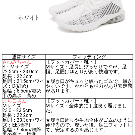
通常サイズ
フィッティング
さゆみちゃん
【フットカバー・靴下】
S・Mサイズ
Mサイズ：足長はぴったりですが、足
22.5cm・23.0cm
幅、足囲はゆとりがあり快適です。
足長：22.3cm
足囲：21.5cm/ワイ
★履き口がキュッと絞ったゴムで、履き
ズ：D(細め)
やすいです。かかとも弾力があり安定感
足幅：8.5cm/狭め
があります。
甲の高さ：高め
まちこさん
【フットカバー・靴下】
Mサイズ
Mサイズ：全体的に丁度良く履けまし
23.0・23.5cm
た。
足長：22.2cm
足囲：23.3cm/ワイ
★履き口周りや生地全体がゴムのように
ズ：EE(標準)
伸びるので、履いた後、足にフィットし
足幅：9.4cm/標準
て、安定するのを感じます。
甲の高さ：標準