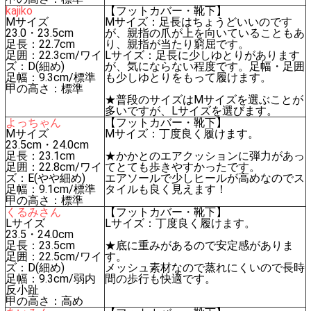
kajiko
【フットカバー・靴下】
Mサイズ
Mサイズ：足長はちょうどいいのです
23.0・23.5cm
が、親指の爪が上を向いていることもあ
足長：22.7cm
り、親指が当たり窮屈です。
足囲：22.3cm/ワイ
Lサイズ：足長に少しゆとりがあります
ズ：D(細め)
が、気にならない程度です。足幅・足囲
足幅：9.3cm/標準
も少しゆとりをもって履けます。
甲の高さ：標準
★普段のサイズはMサイズを選ぶことが
多いですが、Lサイズを選びます。
よっちゃん
【フットカバー・靴下】
Mサイズ
Mサイズ：丁度良く履けます。
23.5cm・24.0cm
足長：23.1cm
★かかとのエアクッションに弾力があっ
足囲：22.8cm/ワイ
てとても歩きやすかったです。
ズ：E(やや細め)
エアソールで少しヒールが高めなのでス
足幅：9.1cm/標準
タイルも良く見えます！
甲の高さ：標準
くるみさん
【フットカバー・靴下】
Lサイズ
Lサイズ：丁度良く履けます。
23.5・24.0cm
足長：23.5cm
★底に重みがあるので安定感がありま
足囲：22.5cm/ワイ
す。
ズ：D(細め)
メッシュ素材なので蒸れにくいので長時
足幅：9.3cm/弱内
間の歩行も快適です。
反小趾
甲の高さ：高め