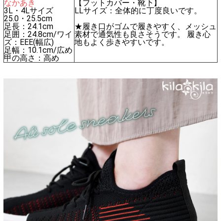
なかあき
【フットカバー・靴下】
3L・4Lサイズ
LLサイズ：全体的に丁度良いです。
25.0・25.5cm
足長：24.1cm
★履き口がゴムで履きやすく、メッシュ
足囲：24.8cm/ワイ
素材で通気性も良さそうです。 履き心
ズ：EEE(幅広)
地もよく歩きやすいです。
足幅：10.1cm/広め
甲の高さ：高め