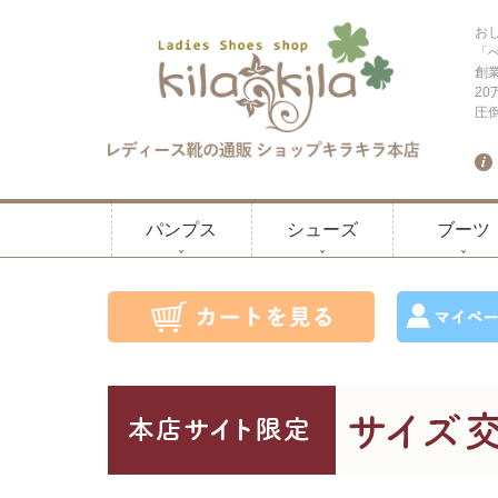
お
「
創
2
圧
パンプス
シューズ
ブーツ