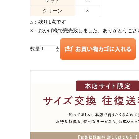
レッド
グリーン
×
△：
残り1点です
×：
おかげ様で完売致しました。ありがとうござ
数量