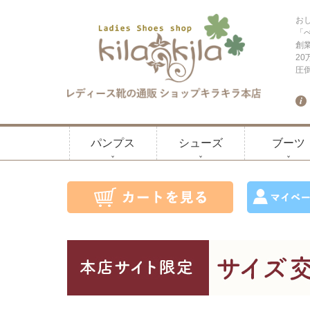
お
「
創
2
圧
パンプス
シューズ
ブーツ