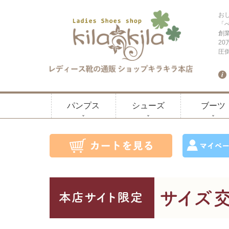
お
「
創
2
圧
パンプス
シューズ
ブーツ