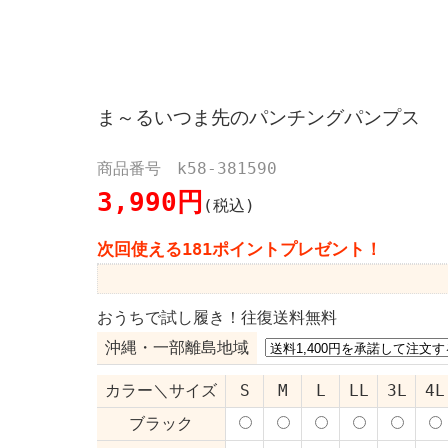
ま～るいつま先のパンチングパンプス
商品番号 k58-381590
3,990円
(税込)
次回使える181ポイントプレゼント！
おうちで試し履き！往復送料無料
沖縄・一部離島地域
カラー＼サイズ
S
M
L
LL
3L
4L
ブラック