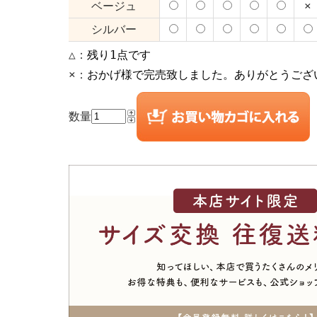
ベージュ
×
シルバー
△：
残り1点です
×：
おかげ様で完売致しました。ありがとうござ
数量