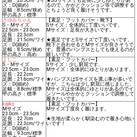
足囲：20.5cm/ワイ
★SSサイズでも足長に少しゆとりがあ
ズ：D(細め)
るので、かかとクッション等で調整する
足幅：8.5cm/狭め
とちょうど良く履けそうです。
甲の高さ：標準
さゆみちゃん
【素足・フットカバー・靴下】
S・Mサイズ
Sサイズ：全体的に丁度いいです。
22.5cm・23.0cm
Mサイズ：足長が大きいです。
足長：22.3cm
足囲：21.5cm/ワイ
★素足ですとSサイズで丁度いいです。
ズ：D(細め)
靴下と合わせるとMサイズが良さそうで
足幅：8.5cm/狭め
す。普通のパンプスとしても使えるのが
甲の高さ：高め
嬉しいです。
よしこ
【素足・フットカバー】
S・Mサイズ
Sサイズ：少し窮屈です。
22.5cm・23.0cm
Mサイズ：全体的にゆとりがあります。
足長：22.2cm
足囲：21.6cm/ワイ
★パンプスはSサイズを選ぶ事が多いで
ズ：D(細め)
すが、こちらは少し窮屈に感じました。
足幅：8.8cm/標準
Mサイズは全体的にゆとりがあるのでイ
甲の高さ：標準
ンソールやかかとクッションで調整して
履きたいです。
kajiko
【素足・フットカバー】
Mサイズ
Mサイズ丁度良く履けます。
23.0cm・23.5cm
足長：22.7cm
★生地が柔らかく馴染むので履き心地い
足囲：22.3cm/ワイ
いです！
ズ：D(細め)
足幅：9.3cm/標準