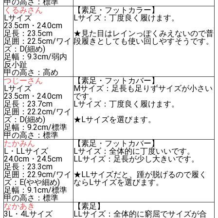
甲の高さ：標準
くるみさん
【素足・フットカラー】
Lサイズ
Lサイズ：丁度良く履けます。
23.5cm・24.0cm
足長：23.5cm
★見た目はレインっぽくみえないので普
足囲：22.5cm/ワイ
段履きとしても使い回しやすそうです。
ズ：D(細め)
足幅：9.3cm/弱内
反小趾
甲の高さ：高め
つじーさん
【素足・フットカバー】
Lサイズ
Mサイズ：足長も足りずサイズが小さい
23.5cm・24.0cm
です。
足長：23.7cm
Lサイズ：丁度良く履けます。
足囲：22.2cm/ワイ
ズ：D(細め)
★Lサイズを選びます。
足幅：9.2cm/標準
甲の高さ：標準
たかみん
【素足・フットカバー】
L・LLサイズ
Lサイズ：全体的に丁度いいです。
24.0cm・24.5cm
LLサイズ：足長が少し大きいです。
足長：23.3cm
足囲：22.9cm/ワイ
★LLサイズだと、踵が脱げるので履く
ズ：E(やや細め)
ならLサイズを選びます。
足幅：9.1cm/標準
甲の高さ：標準
なかあき
【素足】
3L・4Lサイズ
LLサイズ：全体的に窮屈でサイズが合