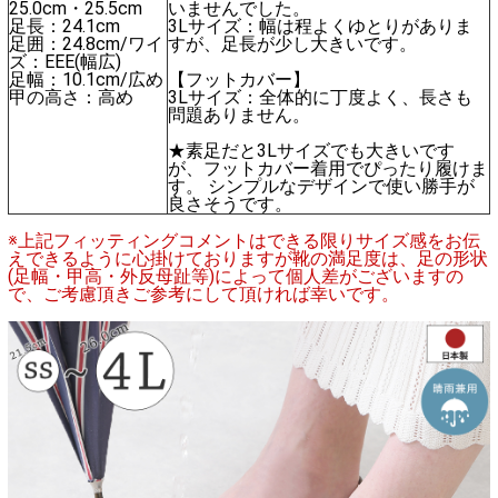
25.0cm・25.5cm
いませんでした。
足長：24.1cm
3Lサイズ：幅は程よくゆとりがありま
足囲：24.8cm/ワイ
すが、足長が少し大きいです。
ズ：EEE(幅広)
足幅：10.1cm/広め
【フットカバー】
甲の高さ：高め
3Lサイズ：全体的に丁度よく、長さも
問題ありません。
★素足だと3Lサイズでも大きいです
が、フットカバー着用でぴったり履けま
す。 シンプルなデザインで使い勝手が
良さそうです。
※上記フィッティングコメントはできる限りサイズ感をお伝
えできるように心掛けておりますが靴の満足度は、足の形状
(足幅・甲高・外反母趾等)によって個人差がございますの
で、ご考慮頂きご参考にして頂ければ幸いです。