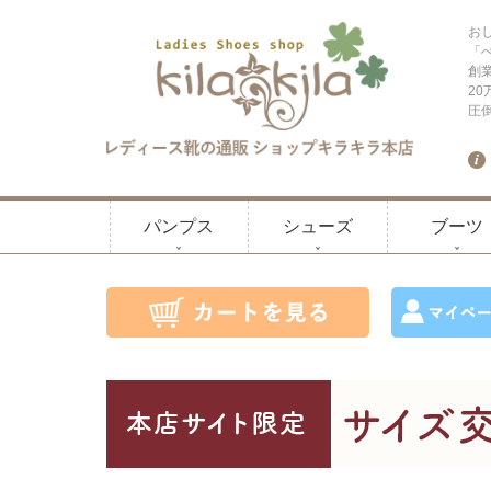
お
「
創
2
圧
パンプス
シューズ
ブーツ