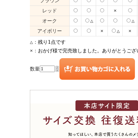
ブラウン
レッド
×
オーク
△
△
アイボリー
×
△
×
△：
残り1点です
×：
おかげ様で完売致しました。ありがとうござ
数量