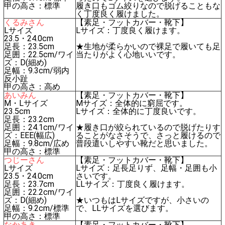
甲の高さ：標準
履き口もゴム絞りなので脱げることもな
く丁度良く履けました。
くるみさん
【素足・フットカバー・靴下】
Lサイズ
Lサイズ：丁度良く履けます。
23.5・24.0cm
足長：23.5cm
★生地が柔らかいので裸足で履いても足
足囲：22.5cm/ワイ
当たりがよく心地いいです。
ズ：D(細め)
足幅：9.3cm/弱内
反小趾
甲の高さ：高め
あいみん
【素足・フットカバー・靴下】
M・Lサイズ
Mサイズ：全体的に窮屈です。
23.5cm
Lサイズ：全体的に丁度良いです。
足長：23.2cm
足囲：24.1cm/ワイ
★履き口が絞られているので脱げたりす
ズ：EEE(幅広)
ることがなさそうで、さっと履けるので
足幅：9.8cm/広め
普段遣いしやすい靴だと思いました。
甲の高さ：標準
つじーさん
【素足・フットカバー・靴下】
Lサイズ
Lサイズ：足長足りず、足幅・足囲も小
23.5・24.0cm
さいです。
足長：23.7cm
LLサイズ：丁度良く履けます。
足囲：22.2cm/ワイ
ズ：D(細め)
★いつもはLサイズですが、小さいの
足幅：9.2cm/標準
で、LLサイズを選びます。
甲の高さ：標準
なかあき
【素足・フットカバー・靴下】