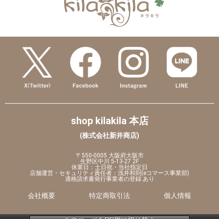
shop kilakila 本店
(株式会社新井商店)
〒550-0005 大阪府大阪市
生野区中川 5-13-27 2F
休業日：土日祝・当社指定日
店舗運営・セキュリティ責任者：浅井和則(eコマース事業部)
適格請求書発行事業者の登録:あり
会社概要
特定商取引法
個人情報