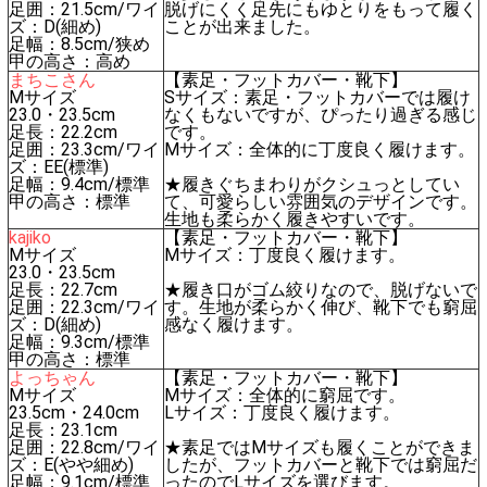
足囲：21.5cm/ワイ
脱げにくく足先にもゆとりをもって履く
ズ：D(細め)
ことが出来ました。
足幅：8.5cm/狭め
甲の高さ：高め
まちこさん
【素足・フットカバー・靴下】
Mサイズ
Sサイズ：素足・フットカバーでは履け
23.0・23.5cm
なくもないですが、ぴったり過ぎる感じ
足長：22.2cm
です。
足囲：23.3cm/ワイ
Mサイズ：全体的に丁度良く履けます。
ズ：EE(標準)
足幅：9.4cm/標準
★履きぐちまわりがクシュっとしてい
甲の高さ：標準
て、可愛らしい雰囲気のデザインです。
生地も柔らかく履きやすいです。
kajiko
【素足・フットカバー・靴下】
Mサイズ
Mサイズ：丁度良く履けます。
23.0・23.5cm
足長：22.7cm
★履き口がゴム絞りなので、脱げないで
足囲：22.3cm/ワイ
す。生地が柔らかく伸び、靴下でも窮屈
ズ：D(細め)
感なく履けます。
足幅：9.3cm/標準
甲の高さ：標準
よっちゃん
【素足・フットカバー・靴下】
Mサイズ
Mサイズ：全体的に窮屈です。
23.5cm・24.0cm
Lサイズ：丁度良く履けます。
足長：23.1cm
足囲：22.8cm/ワイ
★素足ではMサイズも履くことができま
ズ：E(やや細め)
したが、フットカバーと靴下では窮屈だ
足幅：9.1cm/標準
ったのでLサイズを選びます。