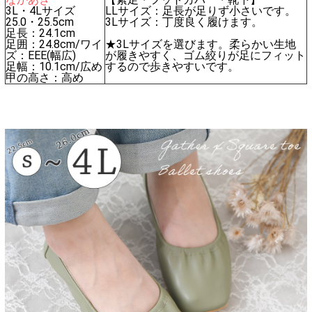
3L・4Lサイズ
LLサイズ：足長が足りず小さいです。
25.0・25.5cm
3Lサイズ：丁度良く履けます。
足長：24.1cm
足囲：24.8cm/ワイ
★3Lサイズを選びます。柔らかい生地
ズ：EEE(幅広)
が履きやすく、ゴム絞りが足にフィット
足幅：10.1cm/広め
するので歩きやすいです。
甲の高さ：高め