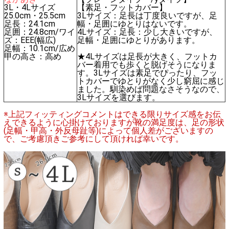
3L・4Lサイズ
【素足・フットカバー】
25.0cm・25.5cm
3Lサイズ：足長は丁度良いですが、足
足長：24.1cm
幅・足囲にゆとりはないです。
足囲：24.8cm/ワイ
4Lサイズ：足長：少し大きいですが、
ズ：EEE(幅広)
足幅・足囲にゆとりがあります。
足幅：10.1cm/広め
甲の高さ：高め
★4Lサイズは足長が大きく、フットカ
バー着用でも歩くと脱げそうになりま
す。3Lサイズは素足でぴったり、フッ
トカバーでゆとりがなく少し窮屈に感じ
ました。馴染めば問題なさそうなので、
3Lサイズを選びます。
※上記フィッティングコメントはできる限りサイズ感をお伝
えできるように心掛けておりますが靴の満足度は、足の形状
(足幅・甲高・外反母趾等)によって個人差がございますの
で、ご考慮頂きご参考にして頂ければ幸いです。