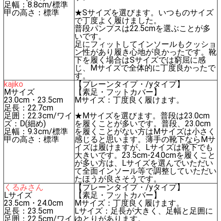
足幅：8.8cm/標準
甲の高さ：標準
★Sサイズを選びます。いつものサイズ
で丁度よく履けました。
普段パンプスは22.5cmを選ぶことが多
いです。
足にフィットしてインソールもクッショ
ン性があり履き心地が良かったです。靴
下を履く場合はSサイズでは窮屈に感
じ、Mサイズで全体的に丁度良かったで
す。
kajiko
【プレーンタイプ・/yタイプ】
Mサイズ
【素足・フットカバー】
23.0cm・23.5cm
Mサイズ：丁度良く履けます。
足長：22.7cm
足囲：22.3cm/ワイ
★Mサイズを選びます。普段は23.0cm
ズ：D(細め)
を履くことが多いです。普段、23.0cm
足幅：9.3cm/標準
を履くことがない方はMサイズは小さく
甲の高さ：標準
感じると思います。薄手の靴下ならMサ
イズは履けますが、Lサイズは靴下でも
大きいです。23.5cm-24.0cmを履くこと
が多い方は、Lサイズを選んでいただい
て全面インソール等で調整していただい
たほうが良さそうです。
くるみさん
【プレーンタイプ・/yタイプ】
Lサイズ
【素足・フットカバー】
23.5cm・24.0cm
Mサイズ：丁度良く履けます。
足長：23.5cm
Lサイズ：足長が大きく、足幅と足囲に
足囲：22.5cm/ワイ
ゆとりがあります。