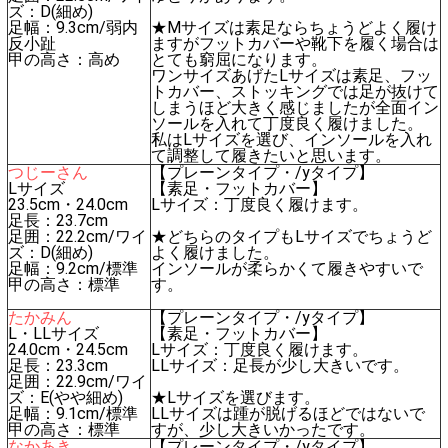
ズ：D(細め)
足幅：9.3cm/弱内
★Mサイズは素足ならちょうどよく履け
反小趾
ますがフットカバーや靴下を履く場合は
甲の高さ：高め
とても窮屈になります。
ワンサイズあげたLサイズは素足、フッ
トカバー、ストッキングでは足が抜けて
しまうほど大きく感じましたが全面イン
ソールを入れて丁度良く履けました。
私はLサイズを選び、インソールを入れ
て調整して履きたいと思います。
つじーさん
【プレーンタイプ・/yタイプ】
Lサイズ
【素足・フットカバー】
23.5cm・24.0cm
Lサイズ：丁度良く履けます。
足長：23.7cm
足囲：22.2cm/ワイ
★どちらのタイプもLサイズでちょうど
ズ：D(細め)
よく履けました。
足幅：9.2cm/標準
インソールが柔らかくて履きやすいで
甲の高さ：標準
す。
たかみん
【プレーンタイプ・/yタイプ】
L・LLサイズ
【素足・フットカバー】
24.0cm・24.5cm
Lサイズ：丁度良く履けます。
足長：23.3cm
LLサイズ：足長が少し大きいです。
足囲：22.9cm/ワイ
ズ：E(やや細め)
★Lサイズを選びます。
足幅：9.1cm/標準
LLサイズは踵が脱げるほどではないで
甲の高さ：標準
すが、少し大きいかったです。
なかあき
【プレーンタイプ・/yタイプ】