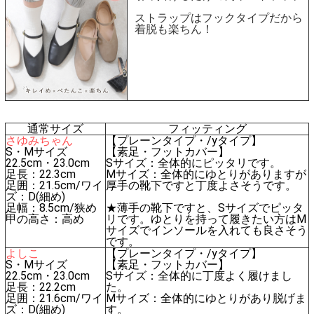
ストラップはフックタイプだから
着脱も楽ちん！
通常サイズ
フィッティング
さゆみちゃん
【プレーンタイプ・/yタイプ】
S・Mサイズ
【素足・フットカバー】
22.5cm・23.0cm
Sサイズ：全体的にピッタリです。
足長：22.3cm
Mサイズ：全体的にゆとりがありますが
足囲：21.5cm/ワイ
厚手の靴下ですと丁度よさそうです。
ズ：D(細め)
足幅：8.5cm/狭め
★薄手の靴下ですと、Sサイズでピッタ
甲の高さ：高め
リです。ゆとりを持って履きたい方はM
サイズでインソールを入れても良さそう
です。
よしこ
【プレーンタイプ・/yタイプ】
S・Mサイズ
【素足・フットカバー】
22.5cm・23.0cm
Sサイズ：全体的に丁度よく履けまし
足長：22.2cm
た。
足囲：21.6cm/ワイ
Mサイズ：全体的にゆとりがあり脱げま
ズ：D(細め)
す。