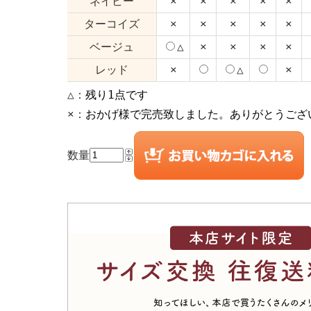
ネイビー
×
×
×
×
×
ターコイズ
×
×
×
×
×
ベージュ
△
×
×
×
×
レッド
×
△
×
△：
残り1点です
×：
おかげ様で完売致しました。ありがとうござ
数量