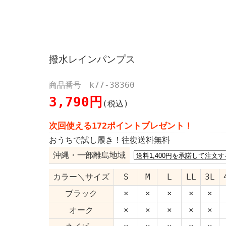
撥水レインパンプス
商品番号 k77-38360
3,790円
(税込)
次回使える172ポイントプレゼント！
おうちで試し履き！往復送料無料
沖縄・一部離島地域
カラー＼サイズ
S
M
L
LL
3L
ブラック
×
×
×
×
×
オーク
×
×
×
×
×