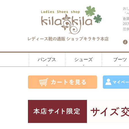
お
「
創
2
圧
パンプス
シューズ
ブーツ