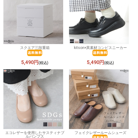
スクエア三段重箱
kitson×異素材コンビスニーカー
5,490円
5,490円
(税込)
(税込)
エコレザーを使用したサスティナブ
フェイクレザールームシューズ
ルパンプス