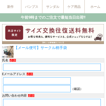
新作
パンプス
サンダル
ケア用品
ホーム
午前9時までのご注文で最短当日出荷!!
【メール便可】サークル柄手袋
氏名
必須
Eメールアドレス
必須
（確認）
お問い合わせ内容
必須