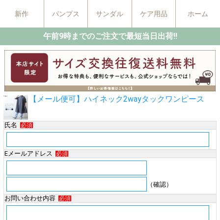
新作
パンプス
サンダル
ケア用品
ホーム
午前9時までのご注文で最短当日出荷!!
【メール便可】ハイネック2wayタックワンピース
氏名
必須
Eメールアドレス
必須
（確認）
お問い合わせ内容
必須