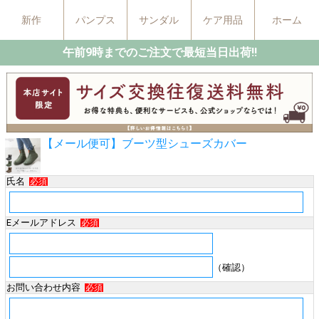
新作
パンプス
サンダル
ケア用品
ホーム
午前9時までのご注文で最短当日出荷!!
【メール便可】ブーツ型シューズカバー
氏名
必須
Eメールアドレス
必須
（確認）
お問い合わせ内容
必須