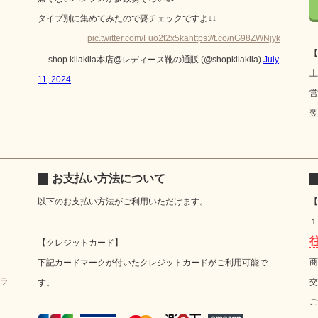
タイプ別に集めてみたので要チェックですよ↓↓
pic.twitter.com/Fuo2t2x5ka
https://t.co/nG98ZWNjyk
【
— shop kilakila本店@レディース靴の通販 (@shopkilakila)
July
土
11, 2024
営
翌
お支払い方法について
以下のお支払い方法がご利用いただけます。
【
１
【クレジットカード】
商
下記カードマークが付いたクレジットカードがご利用可能で
ラ
交
す。
ご