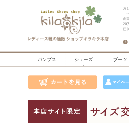
お
「
創
2
圧
パンプス
シューズ
ブーツ