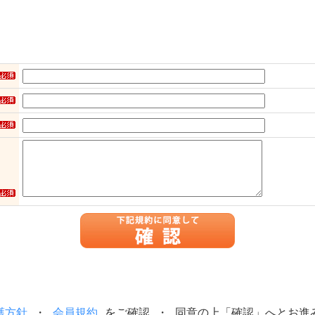
護方針
・
会員規約
をご確認 ・ 同意の上「確認」へとお進