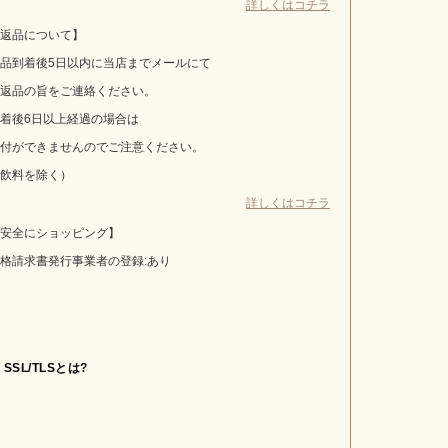
詳しくはコチラ
返品について】
品到着後5日以内に当店までメールにて
返品の旨をご連絡ください。
着後6日以上経過の場合は
付ができませんのでご注意ください。
飲料を除く）
詳しくはコチラ
安全にショッピング】
格請求書発行事業者の登録:あり
SSL/TLSとは?