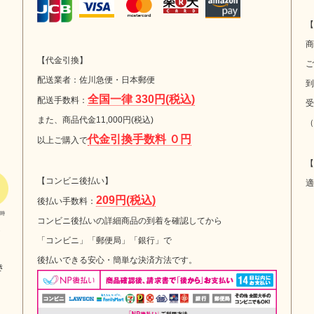
【
商
【代金引換】
ご
配送業者：佐川急便・日本郵便
到
全国一律 330円(税込)
配送手数料：
受
また、商品代金11,000円(税込)
（
代金引換手数料 ０円
以上ご購入で
【
【コンビニ後払い】
適
209円(税込)
後払い手数料：
コンビニ後払いの詳細商品の到着を確認してから
選
「コンビニ」「郵便局」「銀行」で
後払いできる安心・簡単な決済方法です。
き