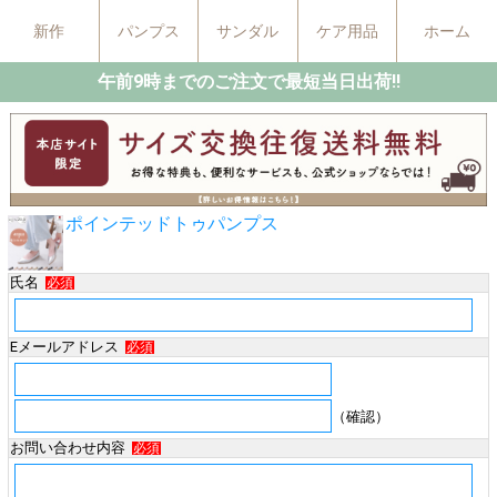
新作
パンプス
サンダル
ケア用品
ホーム
午前9時までのご注文で最短当日出荷!!
ポインテッドトゥパンプス
氏名
必須
Eメールアドレス
必須
（確認）
お問い合わせ内容
必須