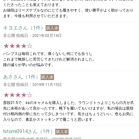
くださったことも覚えております。
お値段はリーズナブルなのにとても履きやすく、使い勝手がよく助かっており
ます。今後も利用させていただきます。
キヨエさん（1件）
購入者
非公開 投稿日：2021年02月14日
パンプスは毎回これです。痛くないし何にでも合うし
これまで靴探しに苦労してきたけれど解消されました。
踵の減りが早いのが悩みです。
あささん（1件）
購入者
非公開 投稿日：2019年11月15日
普段21.5で、ssのキャメルを購入しました。ラウンドトゥよりこちらの方が爪
先に余裕があって良かったです。靴下を履いてもいけますが、私の場合は親指
付け根内側の骨に当たって少しきついです。長さはちょうどいい。色もお気に
入りなので、素足かストッキングで履こうと思います。
hitomi0914さん（1件）
購入者