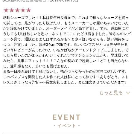
東京都/30代/女性 投稿日：2019年09月18日
感動シューズでした！！私は長年外反母趾で、これまで様々なシューズを買っ
て試しては、足がつったり脱げたり、もうスニーカーしか履いちゃいけないん
だと諦めかけていました。オーダーメイドだと高すぎるし。でも、通勤用にど
うしても1足は欲しいと思い、ネットでここにたどり着きました。皆さんのレビ
ューを見て、通販だとまたはずれるかも？と少々疑いながらも、淡い期待をし
つつ、注文しました。普段24cmで3Eです。丸いパンプスだとつま先が当たる
というレビューがあったので、いちかばちかアーモンドタイプにしました。そ
したら届いたのがまぁかわいい！それだけでテンションが上がり、早速履いて
みたら、見事にフィット！！！こんなの初めてで超嬉しい！どこも当たらない
し、違和感もなく、歩いても脱げません。
まる一日歩き続けても脱げないし、指がつらなかったのが本当に嬉しいです。
このパンプスを開発した人や作った人は私にとって神です！ありがとう。スト
レスよさようなら(^^)/~~~長文失礼しました。また注文させていただきます♪
もっと見る
EVENT
- イベント -