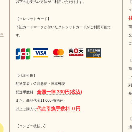
以下のお支払い方法がご利用いただけます。
【
１
【クレジットカード】
商
下記カードマークが付いたクレジットカードがご利用可能で
ラ
交
す。
ご
【
商
【代金引換】
ご
配送業者：佐川急便・日本郵便
到
全国一律 330円(税込)
配送手数料：
受
また、商品代金11,000円(税込)
（
代金引換手数料 ０円
以上ご購入で
【
【コンビニ後払い】
適