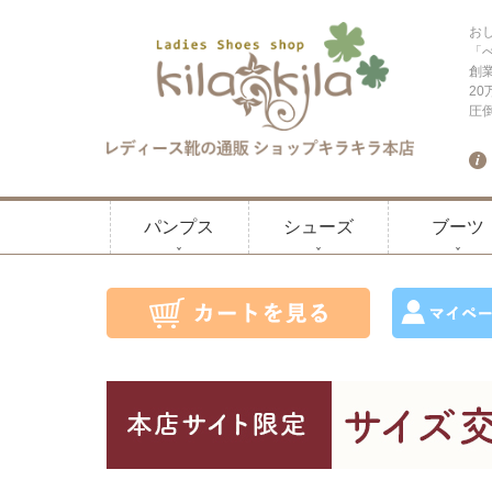
お
「
創
2
圧
パンプス
シューズ
ブーツ