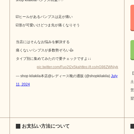
shop kilakilaパンプス特集✨✨
☑️ヒールがあるパンプスは足が痛い
☑️形が可愛いけどつま先が痛くなりそう
当店にはそんなお悩みを解決する
痛くないパンプスが多数勢ぞろい👍
タイプ別に集めてみたので要チェックですよ↓↓
pic.twitter.com/Fuo2t2x5ka
https://t.co/nG98ZWNjyk
【
— shop kilakila本店@レディース靴の通販 (@shopkilakila)
July
土
11, 2024
営
翌
お支払い方法について