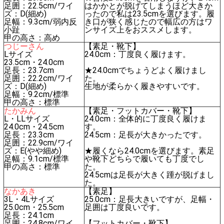
足囲：22.5cm/ワイ
はかかとが脱げてしまうほど大きか
ズ：D(細め)
ったので私は23.5cmを選びます。履
足幅：9.3cm/弱内反
き口が狭く感じたので幅広の方はワ
小趾
ンサイズ上をおススメします。
甲の高さ：高め
つじーさん
【素足・靴下】
Lサイズ
24.0cm：丁度良く履けます。
23.5cm・24.0cm
足長：23.7cm
★24.0cmでちょうどよく履けまし
足囲：22.2cm/ワイ
た。
ズ：D(細め)
生地が柔らかく履きやすいです。
足幅：9.2cm/標準
甲の高さ：標準
たかみん
【素足・フットカバー・靴下】
L・LLサイズ
24.0cm：全体的に丁度良く履けま
24.0cm・24.5cm
す。
足長：23.3cm
24.5cm：足長が大きかったです。
足囲：22.9cm/ワイ
ズ：E(やや細め)
★履くなら24.0cmを選びます。素足
足幅：9.1cm/標準
や靴下どちらで履いても丁度でし
甲の高さ：標準
た。
24.5cmは足長が大きく踵が脱げまし
た。
なかあき
【素足】
3L・4Lサイズ
25.0cm：足長大きいですが、足幅・
25.0cm・25.5cm
足囲は丁度良いです。
足長：24.1cm
足囲：24.8cm/ワイ
【フットカバー・靴下】