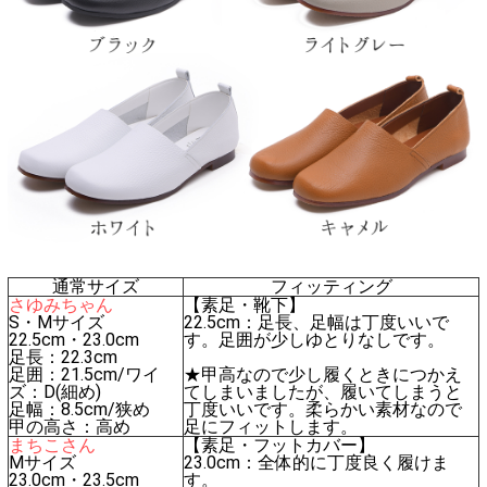
通常サイズ
フィッティング
さゆみちゃん
【素足・靴下】
S・Mサイズ
22.5cm：足長、足幅は丁度いいで
22.5cm・23.0cm
す。足囲が少しゆとりなしです。
足長：22.3cm
足囲：21.5cm/ワイ
★甲高なので少し履くときにつかえ
ズ：D(細め)
てしまいましたが、履いてしまうと
足幅：8.5cm/狭め
丁度いいです。柔らかい素材なので
甲の高さ：高め
足にフィットします。
まちこさん
【素足・フットカバー】
Mサイズ
23.0cm：全体的に丁度良く履けま
23.0cm・23.5cm
す。