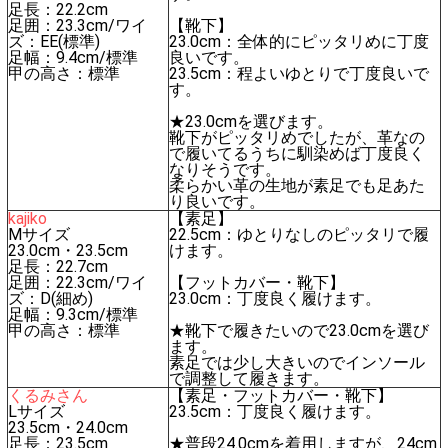
足長：22.2cm
足囲：23.3cm/ワイ
【靴下】
ズ：EE(標準)
23.0cm：全体的にピッタリめに丁度
足幅：9.4cm/標準
良いです。
甲の高さ：標準
23.5cm：程よいゆとりで丁度良いで
す。
★23.0cmを選びます。
靴下がピッタリめでしたが、革なの
で履いてるうちに馴染めば丁度良く
なりそうです。
柔らかい革の生地が素足でも足あた
り良いです。
kajiko
【素足】
Mサイズ
22.5cm：ゆとりなしのピッタリで履
23.0cm・23.5cm
けます。
足長：22.7cm
足囲：22.3cm/ワイ
【フットカバー・靴下】
ズ：D(細め)
23.0cm：丁度良く履けます。
足幅：9.3cm/標準
甲の高さ：標準
★靴下で履きたいので23.0cmを選び
ます。
素足では少し大きいのでインソール
で調整して履きます。
くるみさん
【素足・フットカバー・靴下】
Lサイズ
23.5cm：丁度良く履けます。
23.5cm・24.0cm
足長：23.5cm
★普段24.0cmを着用しますが、24cm