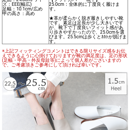
ズ：EEE(幅広)
25.0cm：全体的に丁度良く履けま
足幅：10.1cm/広め
す。
甲の高さ：高め
★革が柔らかく脱ぎ履きしやすい靴
です。素足は足長が少し大きいです
が、靴下で丁度良いフィット感があ
り歩きやすかったので、25.0cmを選
びます。25.5cmは歩くとｶｶﾄが脱げま
す。
※上記フィッティングコメントはできる限りサイズ感をお伝
えできるように心掛けておりますが靴の満足度は、足の形状
(足幅・甲高・外反母趾等)によって個人差がございますの
で、ご考慮頂きご参考にして頂ければ幸いです。