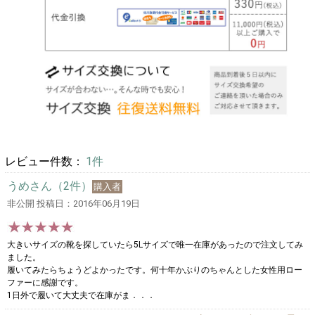
レビュー件数：
1件
うめさん（2件）
購入者
非公開 投稿日：2016年06月19日
大きいサイズの靴を探していたら5Lサイズで唯一在庫があったので注文してみ
ました。
履いてみたらちょうどよかったです。何十年かぶりのちゃんとした女性用ロー
ファーに感謝です。
1日外で履いて大丈夫で在庫がま．．．