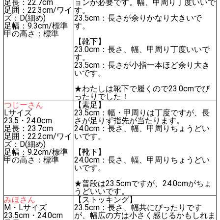
足長：22.7cm
ョンが必要です。幅、甲周り丁度いいで
足囲：22.3cm/ワイ
す。
ズ：D(細め)
23.5cm：長さが余りかなり大きいで
足幅：9.3cm/標準
す。
甲の高さ：標準
【靴下】
23.0cm：長さ、幅、甲周り丁度いいで
す。
23.5cm：長さが小指一本ほど余り大き
いです。
★わたしは靴下で履くので23.0cmでぴ
ったりでした！
つじーさん
【素足】
Lサイズ
23.5cm：幅・甲周りは丁度ですが、長
23.5・24.0cm
さが足りず指先が当たります。
足長：23.7cm
24.0cm：長さ、幅、甲周りちょうどい
足囲：22.2cm/ワイ
いです。
ズ：D(細め)
足幅：9.2cm/標準
【靴下】
甲の高さ：標準
24.0cm：長さ、幅、甲周りちょうどい
いです。
★普段は23.5cmですが、24.0cmがちょ
うどいいです。
みほさん
【ストッキング】
M・Lサイズ
23.5cm：長さ、幅共にぴったりです
23.5cm・24.0cm
が、幅広の方は小さく感じるかもしれま