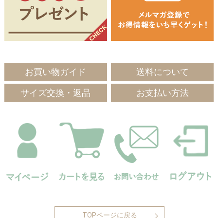
お買い物ガイド
送料について
サイズ交換・返品
お支払い方法
TOPページに戻る