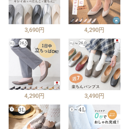
3,690円
4,290円
4,290円
3,490円