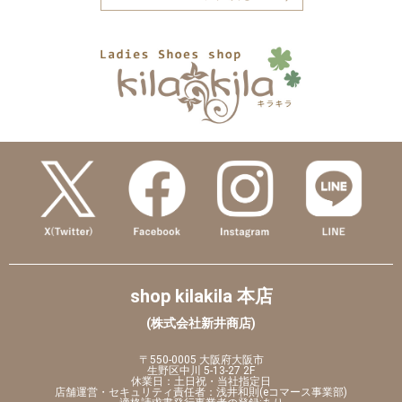
shop kilakila 本店
(株式会社新井商店)
〒550-0005 大阪府大阪市
生野区中川 5-13-27 2F
休業日：土日祝・当社指定日
店舗運営・セキュリティ責任者：浅井和則(eコマース事業部)