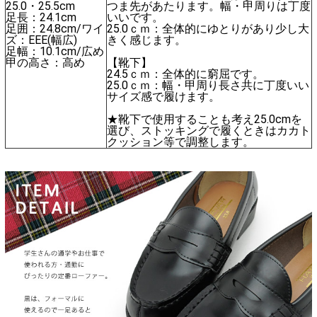
25.0・25.5cm
つま先があたります。幅・甲周りは丁度
足長：24.1cm
いいです。
足囲：24.8cm/ワイ
25.0ｃｍ：全体的にゆとりがあり少し大
ズ：EEE(幅広)
きく感じます。
足幅：10.1cm/広め
甲の高さ：高め
【靴下】
24.5ｃｍ：全体的に窮屈です。
25.0ｃｍ：幅・甲周り長さ共に丁度いい
サイズ感で履けます。
★靴下で使用することも考え25.0cmを
選び、ストッキングで履くときはカカト
クッション等で調整します。