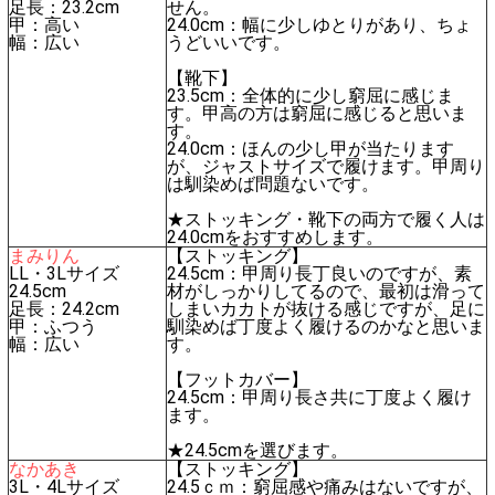
足長：23.2cm
せん。
甲：高い
24.0cm：幅に少しゆとりがあり、ちょ
幅：広い
うどいいです。
【靴下】
23.5cm：全体的に少し窮屈に感じま
す。甲高の方は窮屈に感じると思いま
す。
24.0cm：ほんの少し甲が当たります
が、ジャストサイズで履けます。甲周り
は馴染めば問題ないです。
★ストッキング・靴下の両方で履く人は
24.0cmをおすすめします。
まみりん
【ストッキング】
LL・3Lサイズ
24.5cm：甲周り長丁良いのですが、素
24.5cm
材がしっかりしてるので、最初は滑って
足長：24.2cm
しまいカカトが抜ける感じですが、足に
甲：ふつう
馴染めば丁度よく履けるのかなと思いま
幅：広い
す。
【フットカバー】
24.5cm：甲周り長さ共に丁度よく履け
ます。
★24.5cmを選びます。
なかあき
【ストッキング】
3L・4Lサイズ
24.5ｃｍ：窮屈感や痛みはないですが、