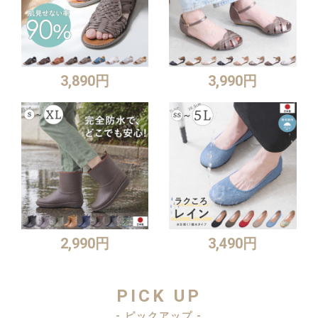
3,890円
3,990円
2,990円
3,490円
PICK UP
- ピックアップ -