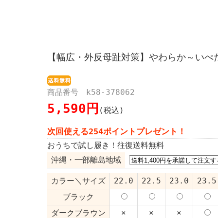
【幅広・外反母趾対策】やわらか～いぺ
商品番号 k58-378062
5,590円
(税込)
次回使える254ポイントプレゼント！
おうちで試し履き！往復送料無料
沖縄・一部離島地域
カラー＼サイズ
22.0
22.5
23.0
23.5
ブラック
ダークブラウン
×
×
×