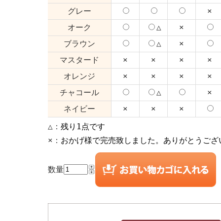
グレー
×
オーク
△
×
ブラウン
△
×
マスタード
×
×
×
×
オレンジ
×
×
×
×
チャコール
△
×
ネイビー
×
×
×
△：
残り1点です
×：
おかげ様で完売致しました。ありがとうござ
数量