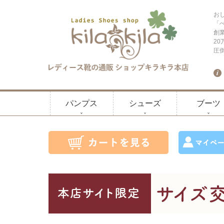
お
「
創
2
圧
パンプス
シューズ
ブーツ