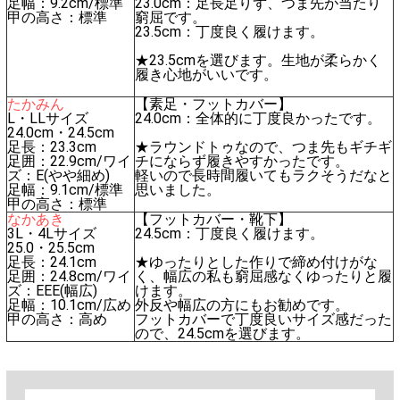
足幅：9.2cm/標準
23.0cm：足長足りず、つま先が当たり
甲の高さ：標準
窮屈です。
23.5cm：丁度良く履けます。
★23.5cmを選びます。生地が柔らかく
履き心地がいいです。
たかみん
【素足・フットカバー】
L・LLサイズ
24.0cm：全体的に丁度良かったです。
24.0cm・24.5cm
足長：23.3cm
★ラウンドトゥなので、つま先もギチギ
足囲：22.9cm/ワイ
チにならず履きやすかったです。
ズ：E(やや細め)
軽いので長時間履いてもラクそうだなと
足幅：9.1cm/標準
思いました。
甲の高さ：標準
なかあき
【フットカバー・靴下】
3L・4Lサイズ
24.5cm：丁度良く履けます。
25.0・25.5cm
足長：24.1cm
★ゆったりとした作りで締め付けがな
足囲：24.8cm/ワイ
く、幅広の私も窮屈感なくゆったりと履
ズ：EEE(幅広)
けます。
足幅：10.1cm/広め
外反や幅広の方にもお勧めです。
甲の高さ：高め
フットカバーで丁度良いサイズ感だった
ので、24.5cmを選びます。