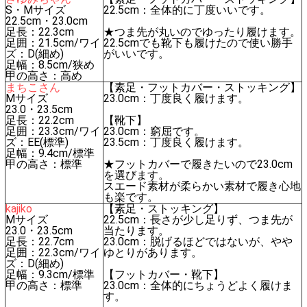
S・Mサイズ
22.5cm：全体的に丁度いいです。
22.5cm・23.0cm
足長：22.3cm
★つま先が丸いのでゆったり履けます。
足囲：21.5cm/ワイ
22.5cmでも靴下も履けたので使い勝手
ズ：D(細め)
がいいです。
足幅：8.5cm/狭め
甲の高さ：高め
まちこさん
【素足・フットカバー・ストッキング】
Mサイズ
23.0cm：丁度良く履けます。
23.0・23.5cm
足長：22.2cm
【靴下】
足囲：23.3cm/ワイ
23.0cm：窮屈です。
ズ：EE(標準)
23.5cm：丁度良く履けます。
足幅：9.4cm/標準
甲の高さ：標準
★フットカバーで履きたいので23.0cm
を選びます。
スエード素材が柔らかい素材で履き心地
も楽です。
kajiko
【素足・ストッキング】
Mサイズ
22.5cm：長さが少し足りず、つま先が
23.0・23.5cm
当たります。
足長：22.7cm
23.0cm：脱げるほどではないが、やや
足囲：22.3cm/ワイ
ゆとりがあります。
ズ：D(細め)
足幅：9.3cm/標準
【フットカバー・靴下】
甲の高さ：標準
23.0cm：全体的にちょうどよく履けま
す。