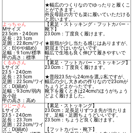
★幅広のつくりなのでゆったりと履くこ
とができます。
外反母趾の方でも楽に履いていただける
と思います。
よっちゃん
【素足・ストッキング・フットカバー・
Mサイズ
靴下】
23.5cm・24.0cm
23.0cm：丁度良く履けます。
足長：23.1cm
足囲：22.8cm/ワイ
★親指が少し当たる感じはありますが、
ズ：E(やや細め)
窮屈まではいかないです。
足幅：9.1cm/標準
幅広で生地も良く伸びて履きやすいで
甲の高さ：標準
す。
くるみさん
【素足・フットカバー・ストッキング】
Lサイズ
23.0cm：丁度良く履けます。
23.5・24.0cm
足長：23.5cm
★普段23.5から24cmを選ぶ私ですが、
足囲：22.5cm/ワイ
幅広の少し大きめの作りなので23cmが
ズ：D(細め)
ちょうどよかったです。
足幅：9.3cm/弱内
靴下を履くときは24cmのほうがちょう
反小趾
どよく履けました。
甲の高さ：高め
つじーさん
【素足・ストッキング】
Lサイズ
23.0cm：足長足りずつま先が当たりま
23.5・24.0cm
す。足幅・足囲ちょうどいいです。
足長：23.7cm
23.5cm：ちょうど良く履けます。
足囲：22.2cm/ワイ
ズ：D(細め)
【フットカバー・靴下】