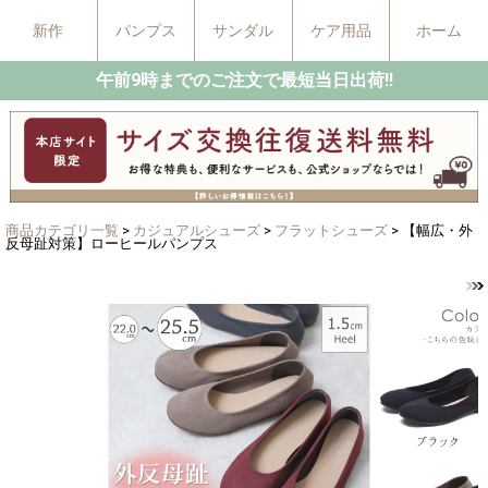
新作
パンプス
サンダル
ケア用品
ホーム
午前9時までのご注文で最短当日出荷!!
商品カテゴリ一覧
>
カジュアルシューズ
>
フラットシューズ
> 【幅広・外
反母趾対策】ローヒールパンプス